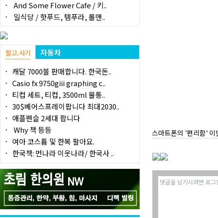
And Some Flower Cafe / 키..
일식당 / 핫푸드, 템푸라, 롤맨..
자동차
팔고.사기
캐달 7000불 판매합니다. 한국돈..
Casio fx 9750giii graphing c..
티컵 세트, 티컵, 3500ml 물통..
30$베어스프레이팝니다 최대2030..
애플펜슬 2세대 팝니다
Why 책 등등
스마트폰의 '편리함' 이
여아 코스튬 및 한복 팔아요.
한국책: 먼나라 이웃나라/ 한국사 ..