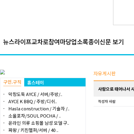
뉴스
라이프
교차로
참여마당
업소록
종이신문 보기
자유게시판
구인.구직
홈스테이
사람으로 태어나서 사
막창도둑 AYCE / 서버/주방/..
AYCE K BBQ / 주방/디쉬..
작성자
사람
Hasla construction / 기술자 /..
소울포차/SOUL POCHA / ..
온라인 의류 쇼핑몰 남성 모델 구..
짜왕 / 키친헬퍼/서버 / 40 ..