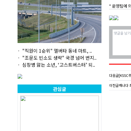
* 운영팀에 
"직원이 1순위" 앨버타 동네 마트, ..
"조문도 빈소도 생략" 국경 넘어 번지..
심장병 앓는 소년, ‘고스트버스터’ 되..
다음글
[KSSC
이전글
캐나다 최
관심글