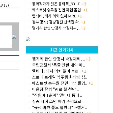
동화작가가 읽은 동화책_93 『..
+2
:13)
웨스트젯 승무원 전면 파업 돌입..
+1
앨버타, 의사 의뢰 없이 MRI..
+1
정부 공지) 검강검진 선택권 확..
+1
캘거리 한인 안경사 박길재씨, ..
+3
최근 인기기사
캘거리 한인 안경사 박길재씨, ..
+3
국립공원서 ‘목줄 안한 개와 따..
앨버타, 의사 의뢰 없이 MRI..
+1
스토니 트레일 역주행 최악의 참..
웨스트젯 승무원 전면 파업 돌입..
+1
이은정 칼럼 "AI로 월 천만 ..
"직원이 1순위" 앨버타 동네 ..
실종 자폐 소년 파커 주검으로 ..
"규정 바뀐 줄도 몰랐다"…캘거..