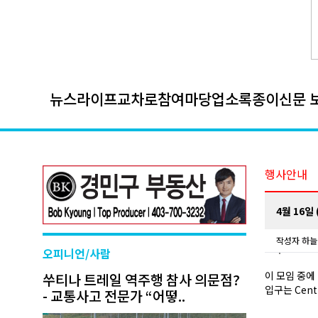
뉴스
라이프
교차로
참여마당
업소록
종이신문 
행사안내
4월 16일
작성자
하늘
오피니언/사람
이 모임 중에
쑤티나 트레일 역주행 참사 의문점?
입구는 Cent
- 교통사고 전문가 “어떻..