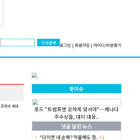
기사검색
로그인
|
회원가입
|
아이디/비번찾기
핫이슈
조회수 408
포드 "트럼프엔 강하게 맞서야"…캐나다
주수상들, 대미 대응..
댓글 달린 뉴스
"다치면 내 손해? 억울해도 참..
+1