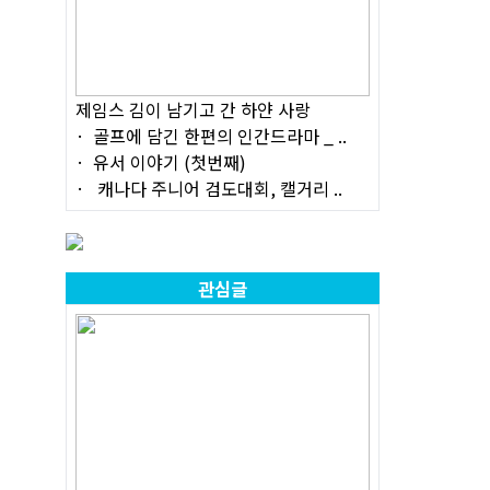
제임스 김이 남기고 간 하얀 사랑
골프에 담긴 한편의 인간드라마 _ ..
유서 이야기 (첫번째)
캐나다 주니어 검도대회, 캘거리 ..
관심글