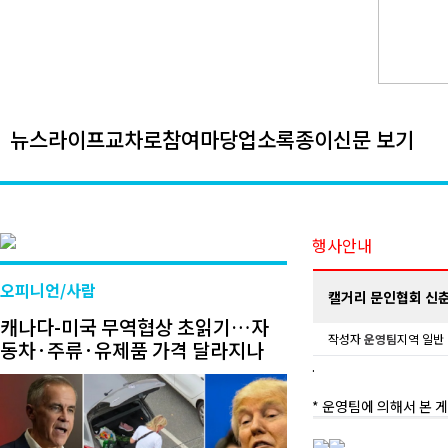
뉴스
라이프
교차로
참여마당
업소록
종이신문 보기
행사안내
오피니언/사람
캘거리 문인협회 신
캐나다-미국 무역협상 초읽기…자
작성자
운영팀
지역 일반
동차·주류·유제품 가격 달라지나
.
* 운영팀에 의해서 본 게