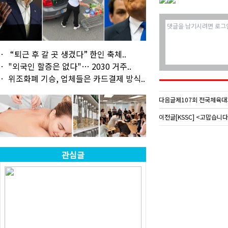
“퇴근 후 갈 곳 생겼다” 한인 축체..
"외국인 할증은 없다"… 2030 거주..
위조화폐 기승, 업체들은 카드결제 방식..
다음글
제107회 전국체육대
이전글
[KSSC] <고맙습니
관심글