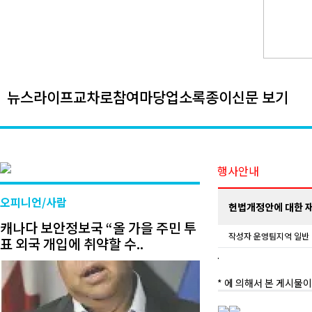
뉴스
라이프
교차로
참여마당
업소록
종이신문 보기
행사안내
오피니언/사람
헌법개정안에 대한 재
캐나다 보안정보국 “올 가을 주민 투
작성자
운영팀
지역 일반
표 외국 개입에 취약할 수..
.
* 에 의해서 본 게시물이