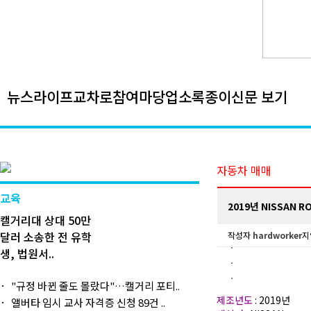
뉴스
라이프
교차로
참여마당
업소록
종이신문 보기
자동차 매매
교육
2019년 NISSAN RO
캘거리대 상대 50만
달러 소송한 전 유학
작성자
hardworker
지
생, 법원서..
"규정 바뀐 줄도 몰랐다"…캘거리 포티..
제조년도
: 2019년
앨버타 임시 교사 자격증 신청 89건 ..