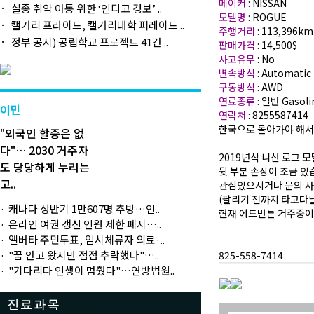
메이커
: NISSAN
실종 취약 아동 위한 ‘인디고 경보’ ..
모델명
: ROGUE
캘거리 프라이드, 캘거리대학 퍼레이드 ..
주행거리
: 113,396km
정부 공지) 공립학교 프로젝트 41건 ..
판매가격
: 14,500$
사고유무
: No
변속방식
: Automatic
구동방식
: AWD
연료종류
: 일반 Gasoli
이민
연락처
: 8255587414
한국으로 돌아가야 해서
"외국인 할증은 없
다"… 2030 거주자
2019년식 니산 로그 
도 당당하게 누리는
뒷 부분 손상이 조금 있
고..
관심있으시거나 문의 사
(팔리기 전까지 타고다닐
캐나다 상반기 1만607명 추방…인..
현재 에드먼튼 거주중이고
온라인 여권 갱신 인원 제한 폐지…..
앨버타 주민투표, 임시체류자 의료·..
"꿈 안고 왔지만 점점 추락했다"…..
825-558-7414
"기다리다 인생이 멈췄다"…연방법원..