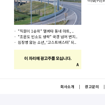
이전글
[구인] BU
"직원이 1순위" 앨버타 동네 마트, ..
"조문도 빈소도 생략" 국경 넘어 번지..
심장병 앓는 소년, ‘고스트버스터’ 되..
회사소개
|
광고문의
|