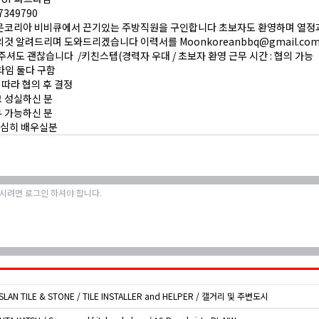
57349790
문코리아 비비큐에서 끈기있는 주방직원을 구인합니다 초보자도 환영하며 열정과
것 알려드리며 도와드리겠습니다 이력서를 Moonkoreanbbq@gmail.co
주셔도 괜찮습니다 /키친스텝(경력자 우대 / 초보자 환영 근무 시간 : 협의 가능
타임 둘다 구함
 따라 협의 후 결정
고 성실하신 분
무 가능하신 분
열심히 배우실분
SLAN TILE & STONE / TILE INSTALLER and HELPER / 캘거리 및 주변도시