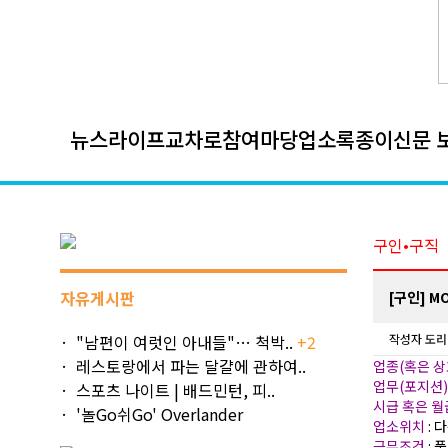
뉴스
라이프
교차로
참여마당
업소록
종이신문 
구인•구직
자유게시판
[구인] MO
"남편이 여럿인 아내들"… 척박..
+2
작성자
도리
레스토랑에서 파는 달걀에 관하여..
업종(혹은 상
업무(포지션
스포츠 나이트 | 배드민턴, 피..
시급 혹은 
'놀Go쉬Go' Overlander
업소위치
: 
근무조건
: 