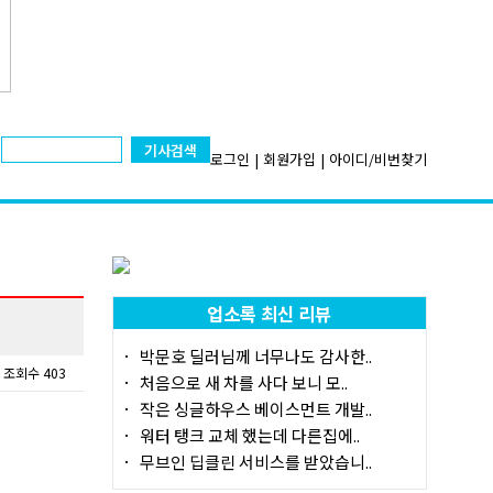
기사검색
로그인
|
회원가입
|
아이디/비번찾기
업소록 최신 리뷰
박문호 딜러님께 너무나도 감사한..
조회수 403
처음으로 새 차를 사다 보니 모..
작은 싱글하우스 베이스먼트 개발..
워터 탱크 교체 했는데 다른집에..
무브인 딥클린 서비스를 받았습니..