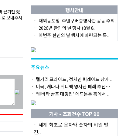
행사안내
 끈기만 있
m 로 보내주시
재외동포청·주밴쿠버총영사관 공동 주최..
2026년 한인의 날 행사 (8월 8..
이번주 한인의 날 행사에 마련되는 특..
주요뉴스
캘거리 프라이드, 정치인 퍼레이드 참가 ..
미국, 캐나다 위니펙 영사관 폐쇄 추진…..
‘알버타 골프 대항전’ 에드몬톤 홈에서 ..
기사 - 조회건수 TOP 90
세계 최초로 문자와 숫자의 비밀 발
견..