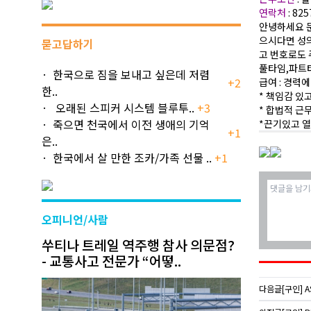
연락처
: 82
안녕하세요 
으시다면 성의
묻고답하기
고 번호로도 
풀타임,파트
한국으로 짐을 보내고 싶은데 저렴
+2
급여 : 경력에
한..
* 책임감 있
오래된 스피커 시스템 블루투..
+3
* 합법적 근
죽으면 천국에서 이전 생애의 기억
*끈기있고 
+1
은..
한국에서 살 만한 조카/가족 선물 ..
+1
오피니언/사람
쑤티나 트레일 역주행 참사 의문점?
- 교통사고 전문가 “어떻..
다음글
[구인] A