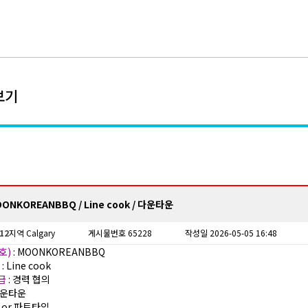
보기
ONKOREANBBQ / Line cook / 다운타운
12
지역 Calgary
게시물번호 65228
작성일 2026-05-05 16:48
호)
: MOONKOREANBBQ
)
: Line cook
월급
: 경력 협의
다운타운
풀 or 파트타임