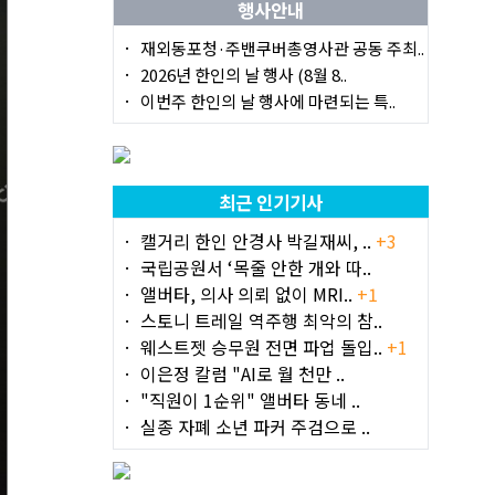
행사안내
재외동포청·주밴쿠버총영사관 공동 주최..
2026년 한인의 날 행사 (8월 8..
이번주 한인의 날 행사에 마련되는 특..
최근 인기기사
캘거리 한인 안경사 박길재씨, ..
+3
국립공원서 ‘목줄 안한 개와 따..
앨버타, 의사 의뢰 없이 MRI..
+1
스토니 트레일 역주행 최악의 참..
웨스트젯 승무원 전면 파업 돌입..
+1
이은정 칼럼 "AI로 월 천만 ..
"직원이 1순위" 앨버타 동네 ..
실종 자폐 소년 파커 주검으로 ..