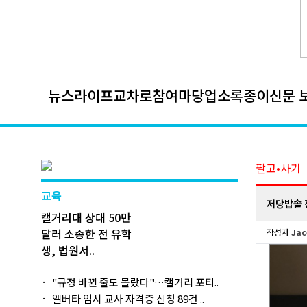
뉴스
라이프
교차로
참여마당
업소록
종이신문 
팔고•사기
교육
저당밥솥
캘거리대 상대 50만
달러 소송한 전 유학
작성자
Jac
생, 법원서..
"규정 바뀐 줄도 몰랐다"…캘거리 포티..
앨버타 임시 교사 자격증 신청 89건 ..