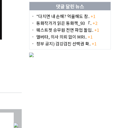
댓글 달린 뉴스
"다치면 내 손해? 억울해도 참..
+1
동화작가가 읽은 동화책_93 『..
+2
웨스트젯 승무원 전면 파업 돌입..
+1
앨버타, 의사 의뢰 없이 MRI..
+1
정부 공지) 검강검진 선택권 확..
+1