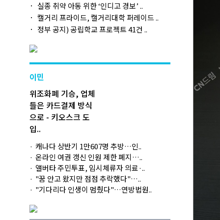
실종 취약 아동 위한 ‘인디고 경보’ ..
캘거리 프라이드, 캘거리대학 퍼레이드 ..
정부 공지) 공립학교 프로젝트 41건 ..
이민
위조화폐 기승, 업체
들은 카드결제 방식
으로 - 키오스크 도
입..
캐나다 상반기 1만607명 추방…인..
온라인 여권 갱신 인원 제한 폐지…..
앨버타 주민투표, 임시체류자 의료·..
"꿈 안고 왔지만 점점 추락했다"…..
"기다리다 인생이 멈췄다"…연방법원..