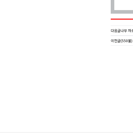
다음글
나무 자
이전글
(550불)