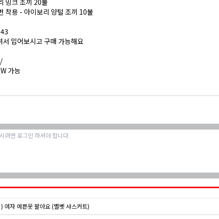
 밍크 조끼 20불
한번 착용 - 아이보리 양털 조끼 10불
143
셔서 입어보시고 구매 가능해요
/
 SW 가능
) 여자 예쁜옷 팔아요 (벨벳 샤스커트)