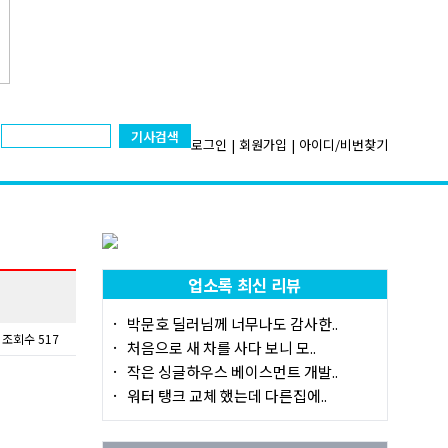
기사검색
로그인
|
회원가입
|
아이디/비번찾기
업소록 최신 리뷰
박문호 딜러님께 너무나도 감사한..
조회수 517
처음으로 새 차를 사다 보니 모..
작은 싱글하우스 베이스먼트 개발..
워터 탱크 교체 했는데 다른집에..