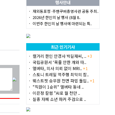
행사안내
재외동포청·주밴쿠버총영사관 공동 주최..
2026년 한인의 날 행사 (8월 8..
이번주 한인의 날 행사에 마련되는 특..
최근 인기기사
캘거리 한인 안경사 박길재씨, ..
+3
국립공원서 ‘목줄 안한 개와 따..
앨버타, 의사 의뢰 없이 MRI..
+1
스토니 트레일 역주행 최악의 참..
웨스트젯 승무원 전면 파업 돌입..
+1
"직원이 1순위" 앨버타 동네 ..
이은정 칼럼 "AI로 월 천만 ..
실종 자폐 소년 파커 주검으로 ..