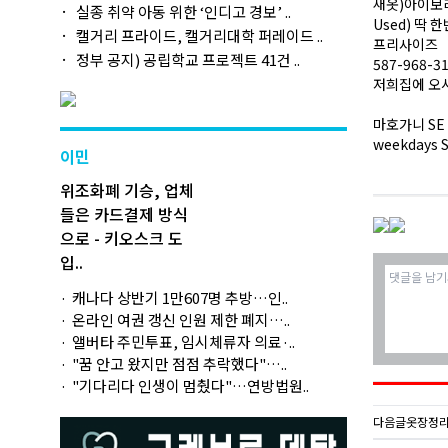
새옷)아이보리
실종 취약 아동 위한 ‘인디고 경보’ ..
Used) 딱 
캘거리 프라이드, 캘거리대학 퍼레이드 ..
프리사이즈
정부 공지) 공립학교 프로젝트 41건 ..
587-968-3
저희집에 오
마호가니 SE 
weekdays
이민
위조화폐 기승, 업체
들은 카드결제 방식
으로 - 키오스크 도
입..
캐나다 상반기 1만607명 추방…인..
온라인 여권 갱신 인원 제한 폐지…..
앨버타 주민투표, 임시체류자 의료·..
"꿈 안고 왔지만 점점 추락했다"…..
"기다리다 인생이 멈췄다"…연방법원..
다음글
옷장정리