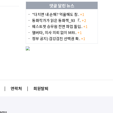
댓글 달린 뉴스
"다치면 내 손해? 억울해도 참..
+1
동화작가가 읽은 동화책_93 『..
+2
웨스트젯 승무원 전면 파업 돌입..
+1
앨버타, 의사 의뢰 없이 MRI..
+1
정부 공지) 검강검진 선택권 확..
+1
|
연락처
|
회원탈퇴
eams