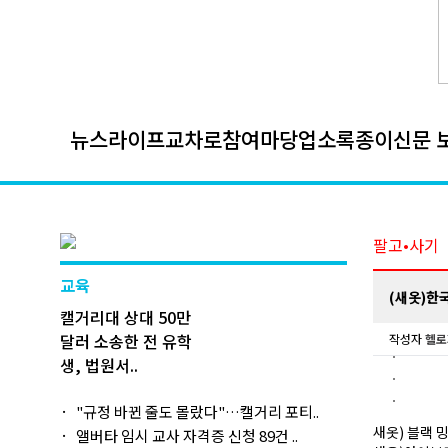
뉴스
라이프
교차로
참여마당
업소록
종이신문 
팔고•사기
교육
(새옷)한
캘거리대 상대 50만
달러 소송한 전 유학
작성자
헬로
생, 법원서..
"규정 바뀐 줄도 몰랐다"…캘거리 포티..
새옷) 블랙 
앨버타 임시 교사 자격증 신청 89건 ..