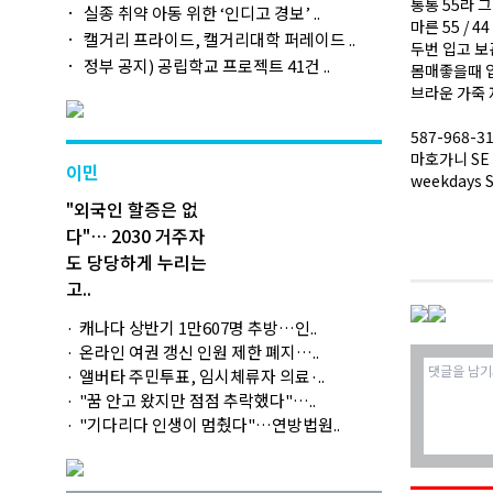
통통 55라 
실종 취약 아동 위한 ‘인디고 경보’ ..
마른 55 / 
캘거리 프라이드, 캘거리대학 퍼레이드 ..
두번 입고 
정부 공지) 공립학교 프로젝트 41건 ..
몸매좋을때 
브라운 가죽 
587-968-3
마호가니 SE
이민
weekdays
"외국인 할증은 없
다"… 2030 거주자
도 당당하게 누리는
고..
캐나다 상반기 1만607명 추방…인..
온라인 여권 갱신 인원 제한 폐지…..
앨버타 주민투표, 임시체류자 의료·..
"꿈 안고 왔지만 점점 추락했다"…..
"기다리다 인생이 멈췄다"…연방법원..