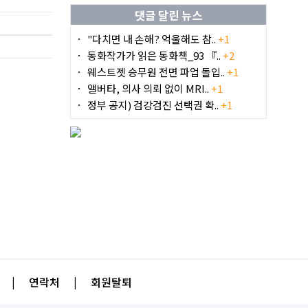
댓글 달린 뉴스
"다치면 내 손해? 억울해도 참..
+1
동화작가가 읽은 동화책_93 『..
+2
웨스트젯 승무원 전면 파업 돌입..
+1
앨버타, 의사 의뢰 없이 MRI..
+1
정부 공지) 검강검진 선택권 확..
+1
|
연락처
|
회원탈퇴