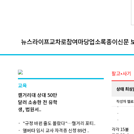
뉴스
라이프
교차로
참여마당
업소록
종이신문 
팔고•사기
교육
상태 최상
캘거리대 상대 50만
달러 소송한 전 유학
작성자
헬로
생, 법원서..
"규정 바뀐 줄도 몰랐다"…캘거리 포티..
각각 15불
앨버타 임시 교사 자격증 신청 89건 ..