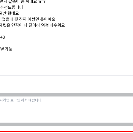
그런지 팔뚝이 좀 끼네요 ㅠㅠ
44 추천드립니다
보관만 했네요
입었을때 핏 진짜 예뻤던 옷이에요
자켓은 안감이 다 털이라 엄청 따수워요
143
 SW 가능