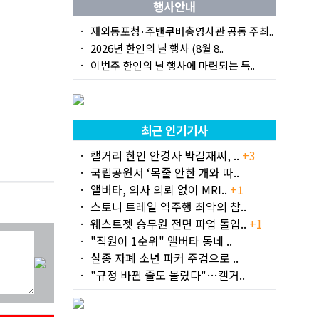
행사안내
재외동포청·주밴쿠버총영사관 공동 주최..
2026년 한인의 날 행사 (8월 8..
이번주 한인의 날 행사에 마련되는 특..
최근 인기기사
캘거리 한인 안경사 박길재씨, ..
+3
국립공원서 ‘목줄 안한 개와 따..
앨버타, 의사 의뢰 없이 MRI..
+1
스토니 트레일 역주행 최악의 참..
웨스트젯 승무원 전면 파업 돌입..
+1
"직원이 1순위" 앨버타 동네 ..
실종 자폐 소년 파커 주검으로 ..
"규정 바뀐 줄도 몰랐다"…캘거..