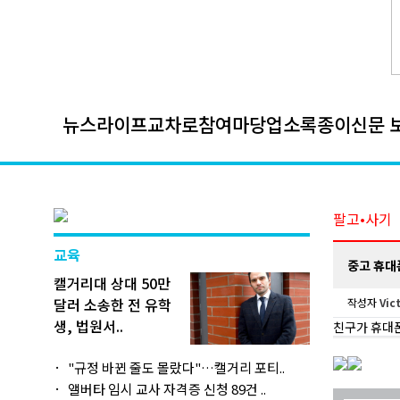
뉴스
라이프
교차로
참여마당
업소록
종이신문 
팔고•사기
교육
중고 휴대
캘거리대 상대 50만
달러 소송한 전 유학
작성자
Vic
생, 법원서..
친구가 휴대폰을
"규정 바뀐 줄도 몰랐다"…캘거리 포티..
앨버타 임시 교사 자격증 신청 89건 ..