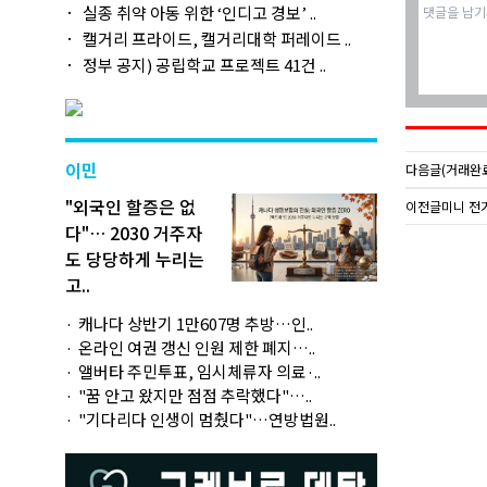
실종 취약 아동 위한 ‘인디고 경보’ ..
캘거리 프라이드, 캘거리대학 퍼레이드 ..
정부 공지) 공립학교 프로젝트 41건 ..
이민
다음글
(거래완료
"외국인 할증은 없
이전글
미니 전기
다"… 2030 거주자
도 당당하게 누리는
고..
캐나다 상반기 1만607명 추방…인..
온라인 여권 갱신 인원 제한 폐지…..
앨버타 주민투표, 임시체류자 의료·..
"꿈 안고 왔지만 점점 추락했다"…..
"기다리다 인생이 멈췄다"…연방법원..