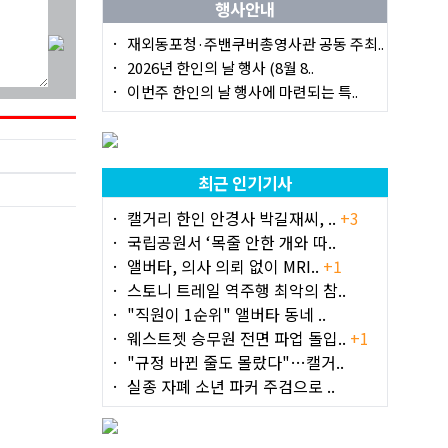
행사안내
재외동포청·주밴쿠버총영사관 공동 주최..
2026년 한인의 날 행사 (8월 8..
이번주 한인의 날 행사에 마련되는 특..
최근 인기기사
캘거리 한인 안경사 박길재씨, ..
+3
국립공원서 ‘목줄 안한 개와 따..
앨버타, 의사 의뢰 없이 MRI..
+1
스토니 트레일 역주행 최악의 참..
"직원이 1순위" 앨버타 동네 ..
웨스트젯 승무원 전면 파업 돌입..
+1
"규정 바뀐 줄도 몰랐다"…캘거..
실종 자폐 소년 파커 주검으로 ..