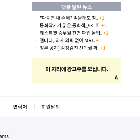
댓글 달린 뉴스
"다치면 내 손해? 억울해도 참..
+1
동화작가가 읽은 동화책_93 『..
+2
웨스트젯 승무원 전면 파업 돌입..
+1
앨버타, 의사 의뢰 없이 MRI..
+1
정부 공지) 검강검진 선택권 확..
+1
|
연락처
|
회원탈퇴
eams