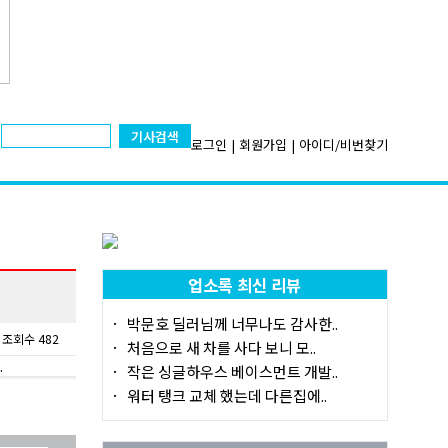
기사검색
로그인
|
회원가입
|
아이디/비번찾기
업소록 최신 리뷰
박문호 딜러님께 너무나도 감사한..
조회수 482
처음으로 새 차를 사다 보니 모..
.
작은 싱글하우스 베이스먼트 개발..
워터 탱크 교체 했는데 다른집에..