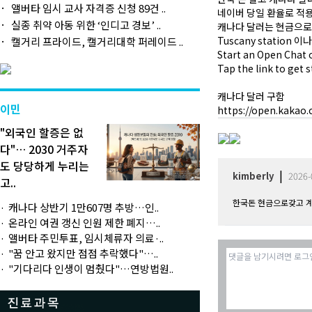
앨버타 임시 교사 자격증 신청 89건 ..
네이버 당일 환율로 적
실종 취약 아동 위한 ‘인디고 경보’ ..
캐나다 달러는 현금으로
Tuscany station 이
캘거리 프라이드, 캘거리대학 퍼레이드 ..
Start an Open Chat 
Tap the link to get s
캐나다 달러 구함
이민
https://open.kakao
"외국인 할증은 없
다"… 2030 거주자
도 당당하게 누리는
|
kimberly
2026-
고..
한국돈 현금으로갖고 
캐나다 상반기 1만607명 추방…인..
온라인 여권 갱신 인원 제한 폐지…..
앨버타 주민투표, 임시체류자 의료·..
"꿈 안고 왔지만 점점 추락했다"…..
"기다리다 인생이 멈췄다"…연방법원..