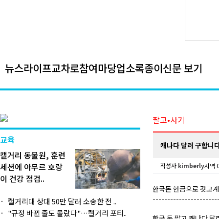
뉴스
라이프
교차로
참여마당
업소록
종이신문 보기
팔고•사기
교육
캐나다 달러 구합니다 
캘거리 동물원, 훈련
세션에 아무르 호랑
작성자
kimberly
지역 C
이 건강 점검..
한국돈 현금으로 갖고
----------------------
캘거리대 상대 50만 달러 소송한 전 ..
"규정 바뀐 줄도 몰랐다"…캘거리 포티..
한국 돈 팔고 캐나다 달러