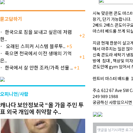
시눅 맞은편 콘도 마스터
묻고답하기
장기, 단기 가능합니다.
2베드 2배스 콘도이구
마스터 베드룸 쓰게 되
한국으로 짐을 보내고 싶은데 저렴
+2
한..
지금 현재 한분이 살고
오래된 스피커 시스템 블루투..
+5
해서 마주치는 일은 많
죽으면 천국에서 이전 생애의 기억
신축 콘도라 세탁기 냉
+1
은..
방에 침대 , 책상및 의
콘도안에 gym 있어서
한국에서 살 만한 조카/가족 선물 ..
+1
렌트비 마스터 배드룸 1
주소 612 67 Ave SW C
오피니언/사람
249 989 1988
궁금하신 사항있으시면
캐나다 보안정보국 “올 가을 주민 투
표 외국 개입에 취약할 수..