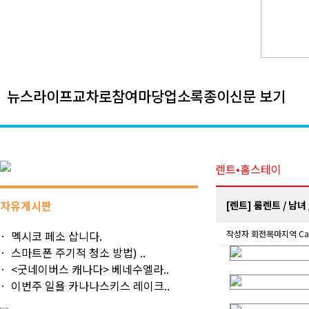
뉴스
라이프
교차로
참여마당
업소록
종이신문 보기
렌트•홈스테이
자유게시판
[렌트] 룸렌트 / 남녀 / 
멕시코 페소 삽니다.
작성자
회전목마
지역 Ca
스마트폰 주기적 청소 방법) ..
<굿네이버스 캐나다> 베네수엘라..
이번주 일욜 카나나스키스 레이크..