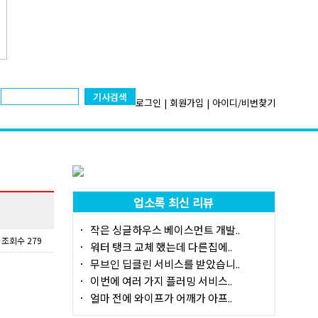
기사검색
로그인
|
회원가입
|
아이디/비번찾기
업소록 최신 리뷰
작은 싱글하우스 베이스먼트 개발..
조회수 279
워터 탱크 교체 했는데 다른집에..
무브인 딥클린 서비스를 받았습니..
이번에 여러 가지 플러밍 서비스..
얼마 전에 와이프가 어깨가 아프..