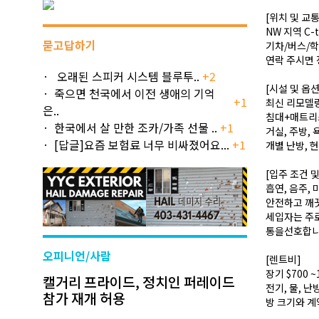
[위치 및 교
NW 지역 C-t
묻고답하기
기차/버스/학
연락 주시면 
오래된 스피커 시스템 블루투..
+2
[시설 및 옵션
죽으면 천국에서 이전 생애의 기억
+1
최신 리모델링
은..
침대+매트리
한국에서 살 만한 조카/가족 선물 ..
+1
거실, 주방, 
[답글]요즘 보험료 너무 비싸졌어요...
+1
개별 난방, 
[입주 조건 
흡연, 음주,
안전하고 깨
세입자는 주로
통을선호합니다
오피니언/사람
[렌트비]
장기 $700 
캘거리 프라이드, 정치인 퍼레이드
전기, 물, 
참가 재개 허용
방 크기와 계