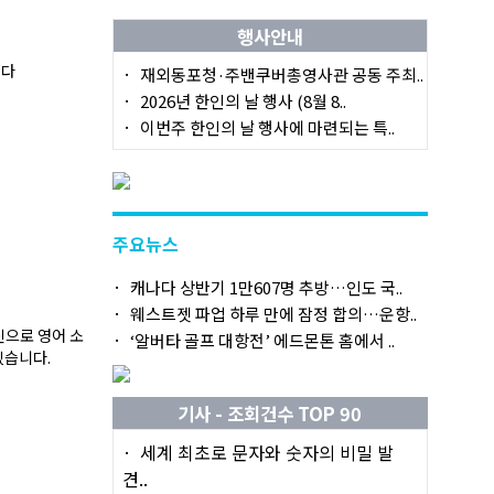
행사안내
니다
재외동포청·주밴쿠버총영사관 공동 주최..
2026년 한인의 날 행사 (8월 8..
이번주 한인의 날 행사에 마련되는 특..
주요뉴스
캐나다 상반기 1만607명 추방…인도 국..
웨스트젯 파업 하루 만에 잠정 합의…운항..
신으로 영어 소
‘알버타 골프 대항전’ 에드몬톤 홈에서 ..
있습니다.
기사 - 조회건수 TOP 90
세계 최초로 문자와 숫자의 비밀 발
견..