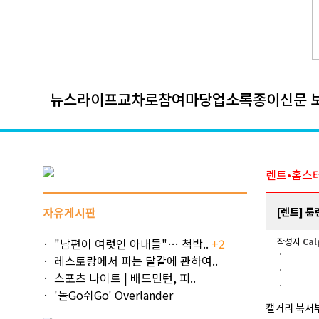
뉴스
라이프
교차로
참여마당
업소록
종이신문 
렌트•홈스
자유게시판
[렌트] 룸렌트
"남편이 여럿인 아내들"… 척박..
+2
작성자
Cal
레스토랑에서 파는 달걀에 관하여..
스포츠 나이트 | 배드민턴, 피..
'놀Go쉬Go' Overlander
캘거리 북서부