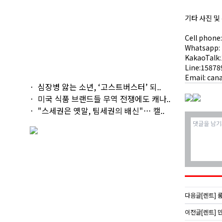
기타 사진 및
Cell phone
Whatsapp:
KakaoTalk
Line:15878
Email:
can
심장병 앓는 소년, ‘고스트버스터’ 되..
미국 식품 브랜드들 무역 전쟁에도 캐나..
"스세권은 옛말, 팀세권의 배신"… 캘..
다음글
[렌트] 룸
이전글
[렌트] 