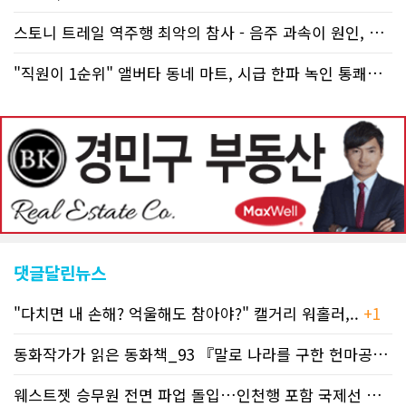
스토니 트레일 역주행 최악의 참사 - 음주 과속이 원인, 4명 사망..
"직원이 1순위" 앨버타 동네 마트, 시급 한파 녹인 통쾌한 반란 ..
댓글달린뉴스
"다치면 내 손해? 억울해도 참아야?" 캘거리 워홀러,..
+1
동화작가가 읽은 동화책_93 『말로 나라를 구한 헌마공..
+2
웨스트젯 승무원 전면 파업 돌입…인천행 포함 국제선 줄..
+