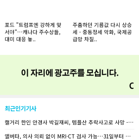
포드 "트럼프엔 강하게 맞
주춤하던 기름값 다시 상승
서야"…캐나다 주수상들,
세 - 중동정세 악화, 국제공
대미 대응 놓..
급망 차질..
최근인기기사
캘거리 한인 안경사 박길재씨, 템플산 추락사고로 사망 - 헬기 구조..
앨버타, 의사 의뢰 없이 MRI·CT 검사 가능…31일부터 자비 부..