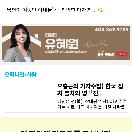
"남편이 여럿인 아내들"… 척박한 대자연 ..
+2
오피니언/사람
오충근의 기자수첩) 한국 정
치 불치의 병 “진..
내편은 선(善), 상대편은 악(惡)민주주
의는 서로 다른 가치관을 가진 사람들
이 공존하는 제도로 서로 다른 이해관
계를 조정하고 합의를 이끌어 내는 제
도다. 이런 민주주의의 원리나 정치의
원리를 모르는 사람은 없을 것이다. 그