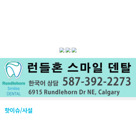
핫이슈/사설