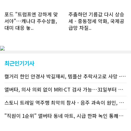
신규 회원 가입자수는 2~3년 전까지는
하루 평균 7명 정도였으나 최근 2~3월
에는 크게 늘어 하루 평균 11명에 달해
포드 "트럼프엔 강하게 맞
주춤하던 기름값 다시 상승
60% 증가했는데 (년간 4천명) 신규 가
서야"…캐나다 주수상들,
세 - 중동정세 악화, 국제공
입자의 절반 정도는 타주에서 이주를 검
대미 대응 놓..
급망 차질..
토하고 있거나 갓 이주한 회원들로 나타
났다. 이러한 독자들의 호응에 힘입어
CN드림은 실시간으로 웹 뉴스를 업데이
트하고 있다. 이는 정확하고 빠른 뉴스를
전달하기 위한 조치로 캐나다 전국의 타
교민 언론사보다 그 정확도와 신속성에
최근인기기사
서 앞선 것으로 평가된다. 그 동안 본지
웹사이트에서는 인쇄매체를 고려해 기사
캘거리 한인 안경사 박길재씨, 템플산 추락사고로 사망 - 헬기 구조..
등재가 지연되곤 했으나 동포사회의 뜨
거운 호응에 발맞추기 위해 최근에는 최
신기사를 매일 웹에 올리는 것으로 정책
앨버타, 의사 의뢰 없이 MRI·CT 검사 가능…31일부터 자비 부..
을 변경했다. 이에 따라 독자들은 CN드
림 사이트 방문을 통해 매일 따끈따끈한
스토니 트레일 역주행 최악의 참사 - 음주 과속이 원인, 4명 사망..
캐나다 전국 뉴스와 앨버타주 지역 최신
뉴스를 열람할 수 있게 됐다. 아울러 본
"직원이 1순위" 앨버타 동네 마트, 시급 한파 녹인 통쾌한 반란 ..
지는 뜨거운 성원에 보답고저 최근 웹 사
이트 전면 교체작업을 진행하고 있다. 시
각적으로 세련된 디자인을 선보일 예정