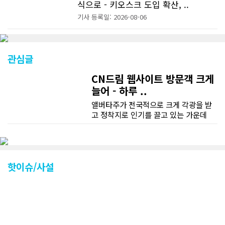
식으로 - 키오스크 도입 확산, ..
기사 등록일: 2026-08-06
관심글
CN드림 웹사이트 방문객 크게
늘어 - 하루 ..
앨버타주가 전국적으로 크게 각광을 받
고 정착지로 인기를 끌고 있는 가운데
CN드림 웹사이트 방문자수가 크게 늘었
다. 약 7~8년전까지만 해도 본지 첫화면
조회건수가 하루 평균 3500건 정도였으
나 최근에는 하루 평균 4만1천건을 기록
하고 있다. 2월 15일부터 3월 15일까지
핫이슈/사설
한달 기준으로 총 접속자 수가 40,730
명에 달하며 133만건 조회수를 기록했
다. 1인당 방문수는 한달 32.25회이며
하루 평균 1.1회에 달해 거의 매일 본지
를 접속하고 있는 것으로 조사됐다. 한편