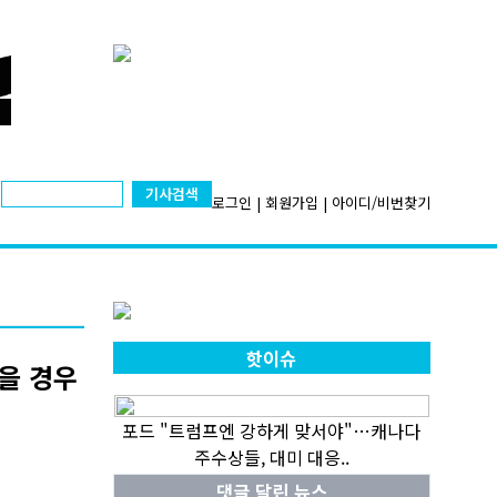
기사검색
로그인
|
회원가입
|
아이디/비번찾기
핫이슈
않을 경우
포드 "트럼프엔 강하게 맞서야"…캐나다
주수상들, 대미 대응..
댓글 달린 뉴스