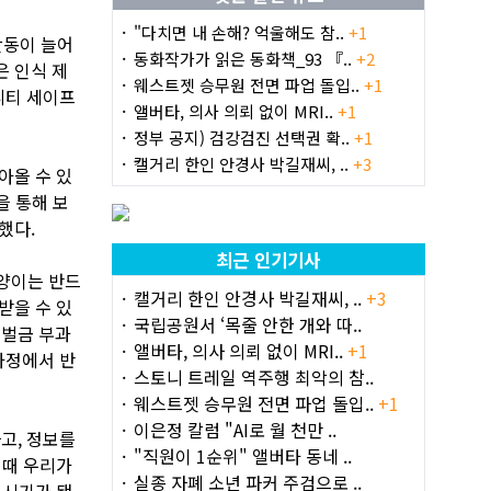
"다치면 내 손해? 억울해도 참..
+1
활동이 늘어
동화작가가 읽은 동화책_93 『..
+2
은 인식 제
웨스트젯 승무원 전면 파업 돌입..
+1
니티 세이프
앨버타, 의사 의뢰 없이 MRI..
+1
정부 공지) 검강검진 선택권 확..
+1
캘거리 한인 안경사 박길재씨, ..
+3
아올 수 있
을 통해 보
했다.
최근 인기기사
고양이는 반드
캘거리 한인 안경사 박길재씨, ..
+3
받을 수 있
국립공원서 ‘목줄 안한 개와 따..
 벌금 부과
앨버타, 의사 의뢰 없이 MRI..
+1
과정에서 반
스토니 트레일 역주행 최악의 참..
웨스트젯 승무원 전면 파업 돌입..
+1
이은정 칼럼 "AI로 월 천만 ..
고, 정보를
"직원이 1순위" 앨버타 동네 ..
 때 우리가
실종 자폐 소년 파커 주검으로 ..
 시기가 됐