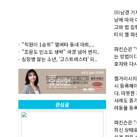
(이남경 기
남에 따라 
고와 법 집
티의 멜 파
"직원이 1순위" 앨버타 동네 마트, ..
파킨슨은 “
"조문도 빈소도 생략" 국경 넘어 번지..
는 방법이다
심장병 앓는 소년, ‘고스트버스터’ 되..
호자와 다시
캘거리시의 
시 등록해야
다. 따뜻한
사례도 증가
관심글
려동물 등록
파킨슨은 “
최신 상태로
쉽게 찾을 