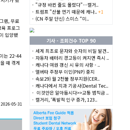
"규정 바뀐 줄도 몰랐다"…캘거..
트럼프 "산불 연기 때문에 캐나..
+1
(CN 주말 단신) 스미스 “미..
그램, 무료
교육 프로그
물이 입양됐
기사 - 조회건수 TOP 90
세계 최초로 문자와 숫자의 비밀 발견..
는 22-44
자동차 배터리 경고등이 켜지면 즉시 ..
을 때 겪게
캐나다 여권 갱신 시 유의 사항 - ..
앨버타 주정부 이민(PNP) 중지
속보29) 월 2천불 정부지원(CER..
캐나다에서 치과 기공사(Dental Tec..
이것만은 알아둡시다>>교통 범칙금 ..
캘거리, ‘폭발적 인구 증가, 123..
026-05-31