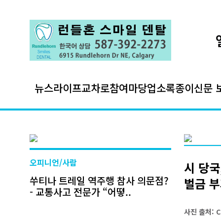
뉴스
라이프
교차로
참여마당
업소록
종이신문 
오피니언/사람
시 당국
쑤티나 트레일 역주행 참사 의문점?
벌금 
- 교통사고 전문가 “어떻..
사진 출처: Ci