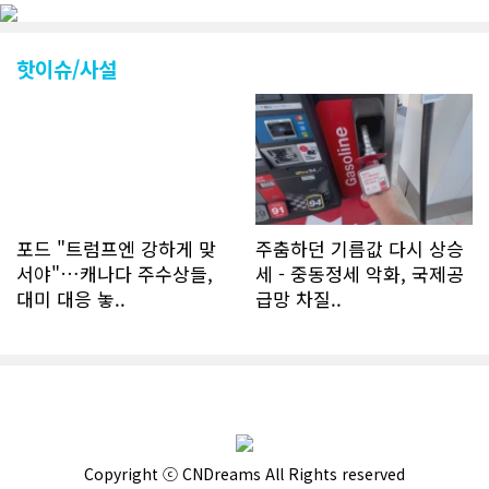
조회건수가 하루 평균 3500건 정도였으
나 최근에는 하루 평균 4만1천건을 기록
하고 있다. 2월 15일부터 3월 15일까지
핫이슈/사설
한달 기준으로 총 접속자 수가 40,730
명에 달하며 133만건 조회수를 기록했
다. 1인당 방문수는 한달 32.25회이며
하루 평균 1.1회에 달해 거의 매일 본지
를 접속하고 있는 것으로 조사됐다. 한편
신규 회원 가입자수는 2~3년 전까지는
하루 평균 7명 정도였으나 최근 2~3월
에는 크게 늘어 하루 평균 11명에 달해
포드 "트럼프엔 강하게 맞
주춤하던 기름값 다시 상승
60% 증가했는데 (년간 4천명) 신규 가
서야"…캐나다 주수상들,
세 - 중동정세 악화, 국제공
입자의 절반 정도는 타주에서 이주를 검
대미 대응 놓..
급망 차질..
토하고 있거나 갓 이주한 회원들로 나타
났다. 이러한 독자들의 호응에 힘입어
CN드림은 실시간으로 웹 뉴스를 업데이
트하고 있다. 이는 정확하고 빠른 뉴스를
전달하기 위한 조치로 캐나다 전국의 타
교민 언론사보다 그 정확도와 신속성에
서 앞선 것으로 평가된다. 그 동안 본지
웹사이트에서는 인쇄매체를 고려해 기사
Copyright ⓒ CNDreams All Rights reserved
등재가 지연되곤 했으나 동포사회의 뜨