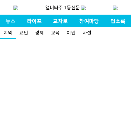
앨버타주 1등신문
뉴스
라이프
교차로
참여마당
업소록
지역
교민
경제
교육
이민
사설