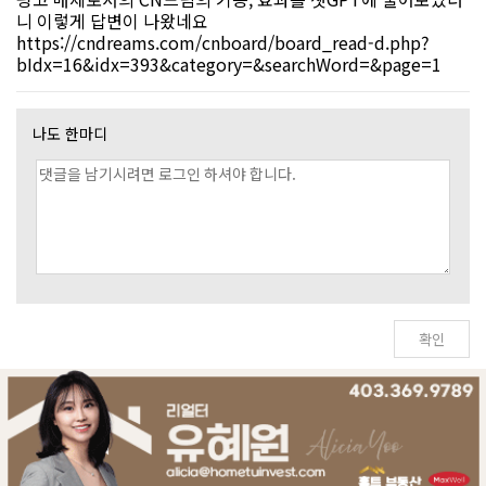
니 이렇게 답변이 나왔네요
https://cndreams.com/cnboard/board_read-d.php?
bIdx=16&idx=393&category=&searchWord=&page=1
나도 한마디