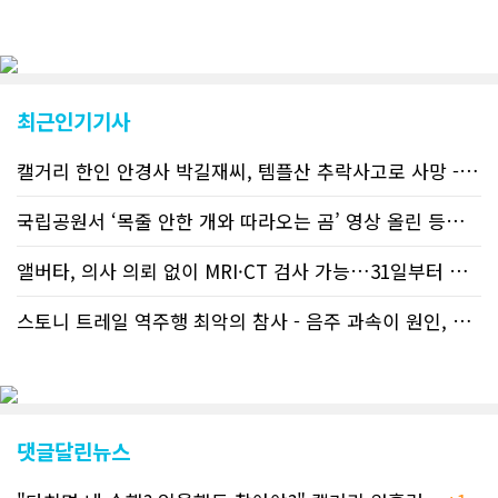
났다. 이러한 독자들의 호응에 힘입어
CN드림은 실시간으로 웹 뉴스를 업데이
트하고 있다. 이는 정확하고 빠른 뉴스를
전달하기 위한 조치로 캐나다 전국의 타
교민 언론사보다 그 정확도와 신속성에
최근인기기사
서 앞선 것으로 평가된다. 그 동안 본지
웹사이트에서는 인쇄매체를 고려해 기사
캘거리 한인 안경사 박길재씨, 템플산 추락사고로 사망 - 헬기 구조..
등재가 지연되곤 했으나 동포사회의 뜨
거운 호응에 발맞추기 위해 최근에는 최
신기사를 매일 웹에 올리는 것으로 정책
국립공원서 ‘목줄 안한 개와 따라오는 곰’ 영상 올린 등산객 기소돼
을 변경했다. 이에 따라 독자들은 CN드
림 사이트 방문을 통해 매일 따끈따끈한
앨버타, 의사 의뢰 없이 MRI·CT 검사 가능…31일부터 자비 부..
캐나다 전국 뉴스와 앨버타주 지역 최신
뉴스를 열람할 수 있게 됐다. 아울러 본
스토니 트레일 역주행 최악의 참사 - 음주 과속이 원인, 4명 사망..
지는 뜨거운 성원에 보답고저 최근 웹 사
이트 전면 교체작업을 진행하고 있다. 시
각적으로 세련된 디자인을 선보일 예정
인데, 먼저 이달 중에 웹 첫 화면 디자인
이 교체된다. 이후 금년 중 전체 페이지
디자인을 좀더 세련되고 편리하게 바꾸
댓글달린뉴스
는 방향으로 추진 중에 있다. (편집부)참
고자료CN드림 사이트, 캐나다 한인언론