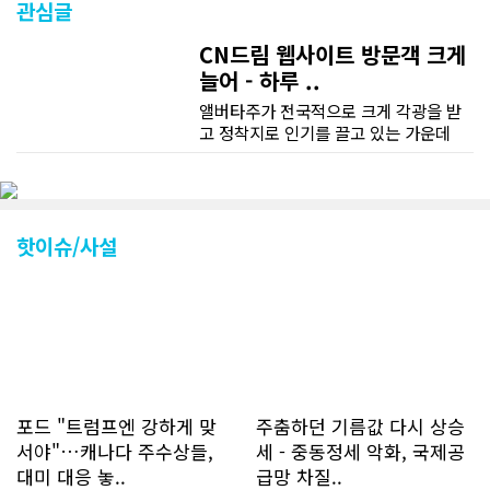
관심글
CN드림 웹사이트 방문객 크게
늘어 - 하루 ..
앨버타주가 전국적으로 크게 각광을 받
고 정착지로 인기를 끌고 있는 가운데
CN드림 웹사이트 방문자수가 크게 늘었
다. 약 7~8년전까지만 해도 본지 첫화면
조회건수가 하루 평균 3500건 정도였으
나 최근에는 하루 평균 4만1천건을 기록
하고 있다. 2월 15일부터 3월 15일까지
핫이슈/사설
한달 기준으로 총 접속자 수가 40,730
명에 달하며 133만건 조회수를 기록했
다. 1인당 방문수는 한달 32.25회이며
하루 평균 1.1회에 달해 거의 매일 본지
를 접속하고 있는 것으로 조사됐다. 한편
신규 회원 가입자수는 2~3년 전까지는
하루 평균 7명 정도였으나 최근 2~3월
에는 크게 늘어 하루 평균 11명에 달해
포드 "트럼프엔 강하게 맞
주춤하던 기름값 다시 상승
60% 증가했는데 (년간 4천명) 신규 가
서야"…캐나다 주수상들,
세 - 중동정세 악화, 국제공
입자의 절반 정도는 타주에서 이주를 검
대미 대응 놓..
급망 차질..
토하고 있거나 갓 이주한 회원들로 나타