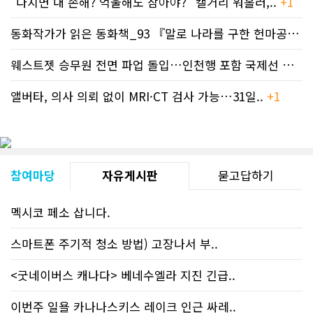
"다치면 내 손해? 억울해도 참아야?" 캘거리 워홀러,..
+1
사 5위 차지
https://cndreams.com/news/news_r
code1=2345&code2=0&code3=210&
동화작가가 읽은 동화책_93 『말로 나라를 구한 헌마공..
+2
웨스트젯 승무원 전면 파업 돌입…인천행 포함 국제선 줄..
+
앨버타, 의사 의뢰 없이 MRI·CT 검사 가능…31일..
+1
참여마당
자유게시판
묻고답하기
멕시코 페소 삽니다.
스마트폰 주기적 청소 방법) 고장나서 부..
<굿네이버스 캐나다> 베네수엘라 지진 긴급..
이번주 일욜 카나나스키스 레이크 인근 싸레..