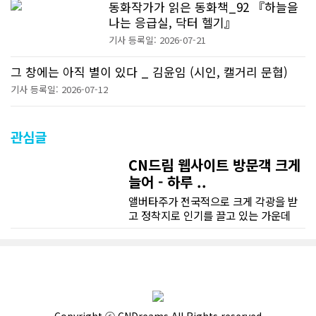
동화작가가 읽은 동화책_92 『하늘을
나는 응급실, 닥터 헬기』
기사 등록일: 2026-07-21
그 창에는 아직 별이 있다 _ 김윤임 (시인, 캘거리 문협)
기사 등록일: 2026-07-12
관심글
CN드림 웹사이트 방문객 크게
늘어 - 하루 ..
앨버타주가 전국적으로 크게 각광을 받
고 정착지로 인기를 끌고 있는 가운데
CN드림 웹사이트 방문자수가 크게 늘었
다. 약 7~8년전까지만 해도 본지 첫화면
조회건수가 하루 평균 3500건 정도였으
나 최근에는 하루 평균 4만1천건을 기록
하고 있다. 2월 15일부터 3월 15일까지
한달 기준으로 총 접속자 수가 40,730
명에 달하며 133만건 조회수를 기록했