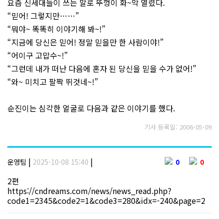
요즘 신세대들이 쓰는 말로 뚜껑이 화~악 열렸다.
“믿어! 그렇지만……”
“뭐야~ 똑똑히 이야기해 봐~!”
“지금에 당신은 믿어! 정말 믿을만 한 사람이야!”
“어이구 고맙수~!”
“그런데 내가 떠난 다음에 혼자 된 당신을 믿을 수가 없어!”
“와~ 미치고 팔짝 뛰것네~!”
순진이는 심각한 얼굴로 다음과 같은 이야기를 했다.
기사 등록일: 2006-05-09
|
|
운영팀
2025-10-08 15:40
0
0
2편
https://cndreams.com/news/news_read.php?
code1=2345&code2=1&code3=280&idx=-240&page=2