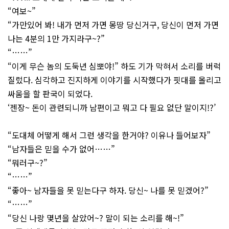
“여보~”
“가만있어 봐! 내가 먼저 가면 몽땅 당신거구, 당신이 먼저 가면
나는 4분의 1만 가지라구~?”
“……”
“이게 무슨 놈의 도둑년 심뽀야!” 하도 기가 막혀서 소리를 버럭
질렀다. 심각하고 진지하게 이야기를 시작했다가 핏대를 올리고
싸움을 할 판국이 되었다.
‘젠장~ 돈이 관련되니까 남편이고 뭐고 다 필요 없단 말이지!?’
“도대체 어떻게 해서 그런 생각을 한거야? 이유나 들어보자”
“남자들은 믿을 수가 없어……”
“뭐러구~?”
“……”
“좋아~ 남자들을 못 믿는다구 하자. 당신~ 나를 못 믿겠어?”
“……”
“당신 나랑 몇년을 살았어~? 말이 되는 소리를 해~!”