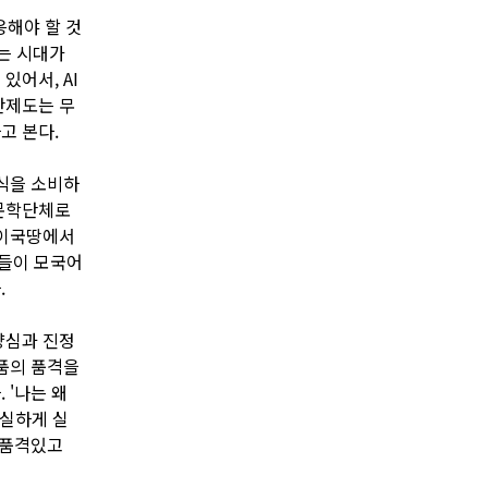
응해야 할 것
는 시대가
있어서, AI
단제도는 무
고 본다.
형식을 소비하
 문학단체로
 이국땅에서
포들이 모국어
.
양심과 진정
작품의 품격을
 '나는 왜
성실하게 실
 품격있고