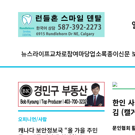
뉴스
라이프
교차로
참여마당
업소록
종이신문 
한인 사
김 (캘
오피니언/사람
문인협회 
캐나다 보안정보국 “올 가을 주민