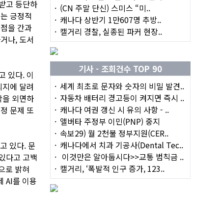
 받고 등단하
(CN 주말 단신) 스미스 “미..
주는 긍정적
캐나다 상반기 1만607명 추방..
 점을 간과
캘거리 경찰, 실종된 파커 현장..
거나, 도서
기사 - 조회건수 TOP 90
 있다. 이
세계 최초로 문자와 숫자의 비밀 발견..
의지에 달려
자동차 배터리 경고등이 켜지면 즉시 ..
학을 외면하
캐나다 여권 갱신 시 유의 사항 - ..
정 문제 또
앨버타 주정부 이민(PNP) 중지
속보29) 월 2천불 정부지원(CER..
캐나다에서 치과 기공사(Dental Tec..
고 있다. 문
이것만은 알아둡시다>>교통 범칙금 ..
 있다고 고백
캘거리, ‘폭발적 인구 증가, 123..
으로 밝혀
 AI를 이용