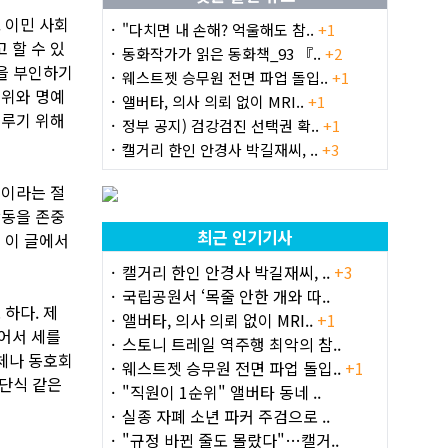
 이민 사회
"다치면 내 손해? 억울해도 참..
+1
 할 수 있
동화작가가 읽은 동화책_93 『..
+2
음을 부인하기
웨스트젯 승무원 전면 파업 돌입..
+1
권위와 명예
앨버타, 의사 의뢰 없이 MRI..
+1
이루기 위해
정부 공지) 검강검진 선택권 확..
+1
캘거리 한인 안경사 박길재씨, ..
+3
실이라는 절
활동을 존중
최근 인기기사
 이 글에서
캘거리 한인 안경사 박길재씨, ..
+3
국립공원서 ‘목줄 안한 개와 따..
하다. 제
앨버타, 의사 의뢰 없이 MRI..
+1
어서 세를
스토니 트레일 역주행 최악의 참..
단체나 동호회
웨스트젯 승무원 전면 파업 돌입..
+1
등단식 같은
"직원이 1순위" 앨버타 동네 ..
실종 자폐 소년 파커 주검으로 ..
"규정 바뀐 줄도 몰랐다"…캘거..