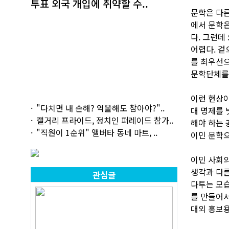
투표 외국 개입에 취약할 수..
문학은 다른
에서 문학은
다. 그런데
어렵다. 겉
를 최우선으
문학단체를
이런 현상이
"다치면 내 손해? 억울해도 참아야?"..
대 명제를 
캘거리 프라이드, 정치인 퍼레이드 참가..
해야 하는 
"직원이 1순위" 앨버타 동네 마트, ..
이민 문학으
이민 사회의
생각과 다른
관심글
다투는 모습
를 만들어서
대외 홍보용