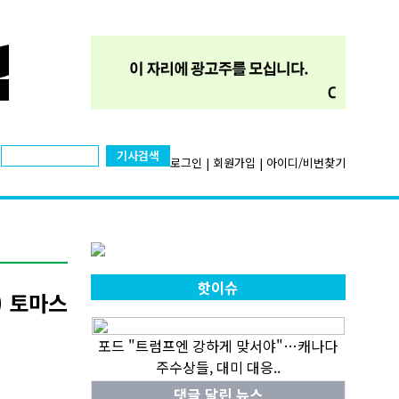
기사검색
로그인
|
회원가입
|
아이디/비번찾기
핫이슈
) 토마스
포드 "트럼프엔 강하게 맞서야"…캐나다
주수상들, 대미 대응..
댓글 달린 뉴스