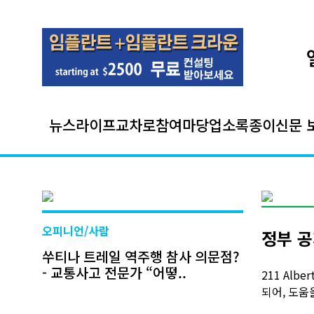
뉴스
라이프
교차로
참여마당
업소록
종이신문 
오피니언/사람
정부 공
쑤티나 트레일 역주행 참사 의문점?
- 교통사고 전문가 “어떻..
211 Al
되어, 도움