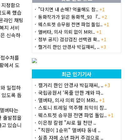
로 지정함으
"다치면 내 손해? 억울해도 참..
+1
있도록 했습
동화작가가 읽은 동화책_93 『..
+2
 온라인 채팅
웨스트젯 승무원 전면 파업 돌입..
+1
 복지 서비
앨버타, 의사 의뢰 없이 MRI..
+1
들은 신속하
정부 공지) 검강검진 선택권 확..
+1
캘거리 한인 안경사 박길재씨, ..
+3
 접수처를
상황에서 도
최근 인기기사
캘거리 한인 안경사 박길재씨, ..
+3
제와 밀접하
국립공원서 ‘목줄 안한 개와 따..
 있도록 돕
앨버타, 의사 의뢰 없이 MRI..
+1
스토니 트레일 역주행 최악의 참..
1 앨버타는
웨스트젯 승무원 전면 파업 돌입..
+1
한 출발점을
이은정 칼럼 "AI로 월 천만 ..
하고 있습니
"직원이 1순위" 앨버타 동네 ..
실종 자폐 소년 파커 주검으로 ..