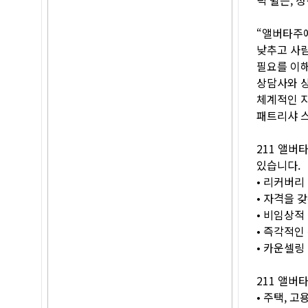
“앨버타주에
낮추고 사람
필요를 이해
상담사와 상
체계적인 지
패트리샤 스
211 앨버
있습니다.
• 리커버리
• 자격을 
• 비임상적
• 즉각적인 
• 카운셀링
211 앨버
• 주택, 고