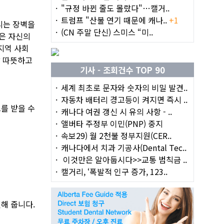
"규정 바뀐 줄도 몰랐다"…캘거..
트럼프 "산불 연기 때문에 캐나..
+1
리는 장벽을
(CN 주말 단신) 스미스 “미..
은 자신의
지역 사회
할 따뜻하고
기사 - 조회건수 TOP 90
세계 최초로 문자와 숫자의 비밀 발견..
자동차 배터리 경고등이 켜지면 즉시 ..
를 받을 수
캐나다 여권 갱신 시 유의 사항 - ..
앨버타 주정부 이민(PNP) 중지
속보29) 월 2천불 정부지원(CER..
캐나다에서 치과 기공사(Dental Tec..
이것만은 알아둡시다>>교통 범칙금 ..
캘거리, ‘폭발적 인구 증가, 123..
해 줍니다.