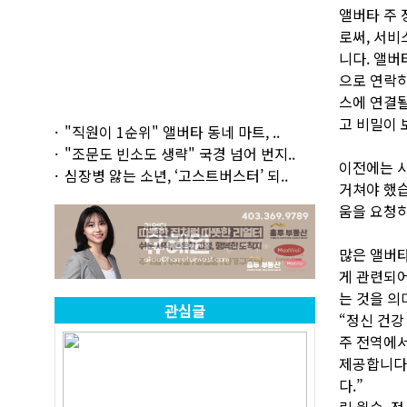
앨버타 주 
로써, 서비
니다. 앨버
으로 연락하
스에 연결될
고 비밀이 
"직원이 1순위" 앨버타 동네 마트, ..
"조문도 빈소도 생략" 국경 넘어 번지..
이전에는 사
심장병 앓는 소년, ‘고스트버스터’ 되..
거쳐야 했습
움을 요청하
많은 앨버타
게 관련되어
는 것을 의
관심글
“정신 건강
주 전역에서
제공합니다.
다.”
릭 윌슨, 