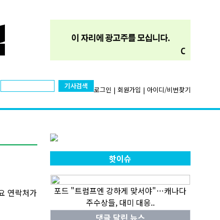
기사검색
로그인
|
회원가입
|
아이디/비번찾기
핫이슈
포드 "트럼프엔 강하게 맞서야"…캐나다
주요 연락처가
주수상들, 대미 대응..
댓글 달린 뉴스