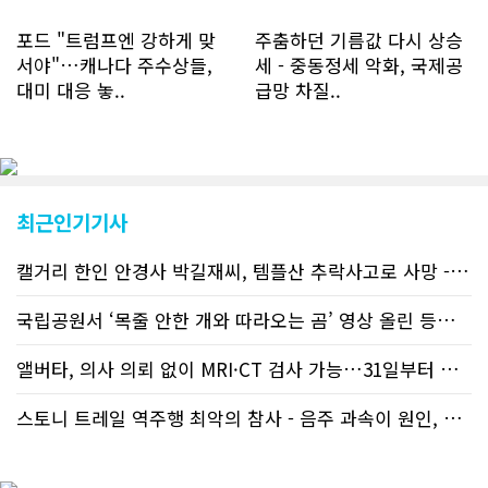
하루 평균 7명 정도였으나 최근 2~3월
에는 크게 늘어 하루 평균 11명에 달해
포드 "트럼프엔 강하게 맞
주춤하던 기름값 다시 상승
60% 증가했는데 (년간 4천명) 신규 가
서야"…캐나다 주수상들,
세 - 중동정세 악화, 국제공
입자의 절반 정도는 타주에서 이주를 검
대미 대응 놓..
급망 차질..
토하고 있거나 갓 이주한 회원들로 나타
났다. 이러한 독자들의 호응에 힘입어
CN드림은 실시간으로 웹 뉴스를 업데이
트하고 있다. 이는 정확하고 빠른 뉴스를
전달하기 위한 조치로 캐나다 전국의 타
교민 언론사보다 그 정확도와 신속성에
최근인기기사
서 앞선 것으로 평가된다. 그 동안 본지
웹사이트에서는 인쇄매체를 고려해 기사
캘거리 한인 안경사 박길재씨, 템플산 추락사고로 사망 - 헬기 구조..
등재가 지연되곤 했으나 동포사회의 뜨
거운 호응에 발맞추기 위해 최근에는 최
신기사를 매일 웹에 올리는 것으로 정책
국립공원서 ‘목줄 안한 개와 따라오는 곰’ 영상 올린 등산객 기소돼
을 변경했다. 이에 따라 독자들은 CN드
림 사이트 방문을 통해 매일 따끈따끈한
앨버타, 의사 의뢰 없이 MRI·CT 검사 가능…31일부터 자비 부..
캐나다 전국 뉴스와 앨버타주 지역 최신
뉴스를 열람할 수 있게 됐다. 아울러 본
스토니 트레일 역주행 최악의 참사 - 음주 과속이 원인, 4명 사망..
지는 뜨거운 성원에 보답고저 최근 웹 사
이트 전면 교체작업을 진행하고 있다. 시
각적으로 세련된 디자인을 선보일 예정
인데, 먼저 이달 중에 웹 첫 화면 디자인