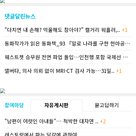
이 교체된다. 이후 금년 중 전체 페이지
디자인을 좀더 세련되고 편리하게 바꾸
댓글달린뉴스
는 방향으로 추진 중에 있다. (편집부)참
고자료CN드림 사이트, 캐나다 한인언론
"다치면 내 손해? 억울해도 참아야?" 캘거리 워홀러,..
+1
사 5위 차지
https://cndreams.com/news/news_r
code1=2345&code2=0&code3=210&
동화작가가 읽은 동화책_93 『말로 나라를 구한 헌마공..
+2
웨스트젯 승무원 전면 파업 돌입…인천행 포함 국제선 줄..
+
앨버타, 의사 의뢰 없이 MRI·CT 검사 가능…31일..
+1
참여마당
자유게시판
묻고답하기
"남편이 여럿인 아내들"… 척박한 대자연 ..
+2
레스토랑에서 파는 달걀에 관하여.