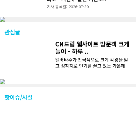
기사 등록일: 2026-07-30
관심글
CN드림 웹사이트 방문객 크게
늘어 - 하루 ..
앨버타주가 전국적으로 크게 각광을 받
고 정착지로 인기를 끌고 있는 가운데
CN드림 웹사이트 방문자수가 크게 늘었
다. 약 7~8년전까지만 해도 본지 첫화면
조회건수가 하루 평균 3500건 정도였으
나 최근에는 하루 평균 4만1천건을 기록
하고 있다. 2월 15일부터 3월 15일까지
핫이슈/사설
한달 기준으로 총 접속자 수가 40,730
명에 달하며 133만건 조회수를 기록했
다. 1인당 방문수는 한달 32.25회이며
하루 평균 1.1회에 달해 거의 매일 본지
를 접속하고 있는 것으로 조사됐다. 한편
신규 회원 가입자수는 2~3년 전까지는