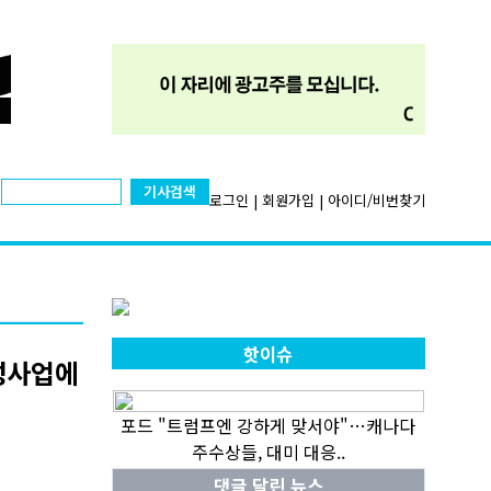
기사검색
로그인
|
회원가입
|
아이디/비번찾기
핫이슈
성사업에
포드 "트럼프엔 강하게 맞서야"…캐나다
주수상들, 대미 대응..
댓글 달린 뉴스