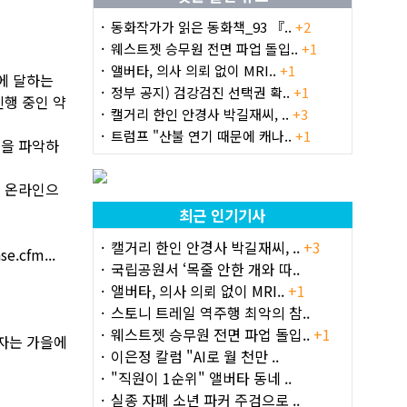
동화작가가 읽은 동화책_93 『..
+2
웨스트젯 승무원 전면 파업 돌입..
+1
앨버타, 의사 의뢰 없이 MRI..
+1
m에 달하는
정부 공지) 검강검진 선택권 확..
+1
진행 중인 약
캘거리 한인 안경사 박길재씨, ..
+3
트럼프 "산불 연기 때문에 캐나..
+1
역을 파악하
를 온라인으
최근 인기기사
캘거리 한인 안경사 박길재씨, ..
+3
se.cfm...
국립공원서 ‘목줄 안한 개와 따..
앨버타, 의사 의뢰 없이 MRI..
+1
스토니 트레일 역주행 최악의 참..
웨스트젯 승무원 전면 파업 돌입..
+1
혜자는 가을에
이은정 칼럼 "AI로 월 천만 ..
"직원이 1순위" 앨버타 동네 ..
실종 자폐 소년 파커 주검으로 ..