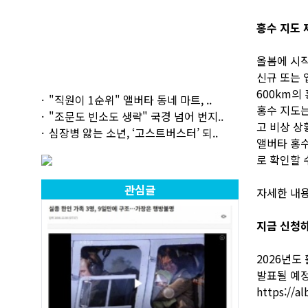
홍수 지도 
올봄에 시작
신규 또는 
600km의
"직원이 1순위" 앨버타 동네 마트, ..
홍수 지도는
"조문도 빈소도 생략" 국경 넘어 번지..
고 비상 상
심장병 앓는 소년, ‘고스트버스터’ 되..
앨버타 홍수
로 확인할 
관심글
자세한 내
지금 신청하
2026년도
발표될 예정
https://al