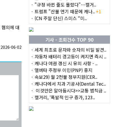
"규정 바뀐 줄도 몰랐다"…캘거..
트럼프 "산불 연기 때문에 캐나..
+1
(CN 주말 단신) 스미스 “미..
 혐의에 대
기사 - 조회건수 TOP 90
026-06-02
세계 최초로 문자와 숫자의 비밀 발견..
자동차 배터리 경고등이 켜지면 즉시 ..
캐나다 여권 갱신 시 유의 사항 - ..
앨버타 주정부 이민(PNP) 중지
속보29) 월 2천불 정부지원(CER..
캐나다에서 치과 기공사(Dental Tec..
이것만은 알아둡시다>>교통 범칙금 ..
캘거리, ‘폭발적 인구 증가, 123..