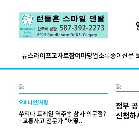
뉴스
라이프
교차로
참여마당
업소록
종이신문 
오피니언/사람
정부 공
쑤티나 트레일 역주행 참사 의문점?
신청하세
- 교통사고 전문가 “어떻..