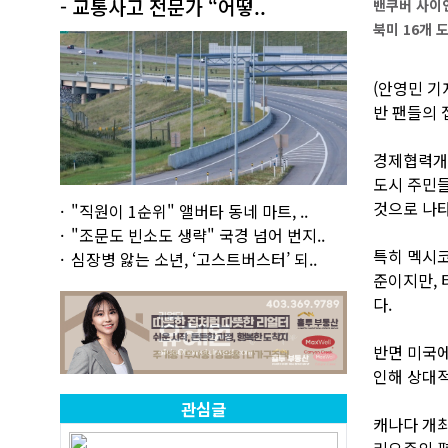
- 교통사고 전문가 “어떻..
밴쿠버 사이언
북미 16개 도
(안영민 기
반 팬들의 
경제협력개발
도시 주민들
것으로 나타
"직원이 1순위" 앨버타 동네 마트, ..
"조문도 빈소도 생략" 국경 넘어 번지..
특히 멕시코
심장병 앓는 소년, ‘고스트버스터’ 되..
준이지만, 
다.
반면 미국에
인해 상대적
관심글
캐나다 개최
리오주의 평