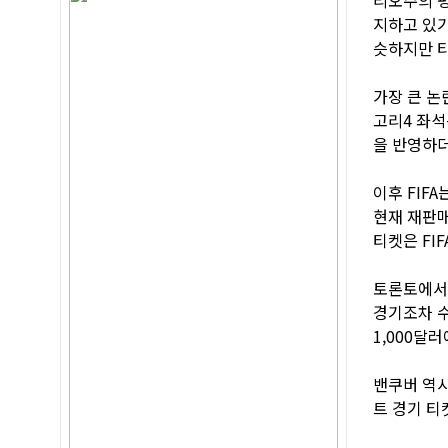
지하고 있
슷하지만 티
가장 큰 논
고리4 좌석
을 반영하더
이후 FIF
현재 재판매
티켓은 FI
토론토에서도
경기조차 
1,000달
밴쿠버 역시
트 경기 티