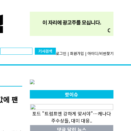
기사검색
로그인
|
회원가입
|
아이디/비번찾기
핫이슈
값에 팬
포드 "트럼프엔 강하게 맞서야"…캐나다
주수상들, 대미 대응..
댓글 달린 뉴스