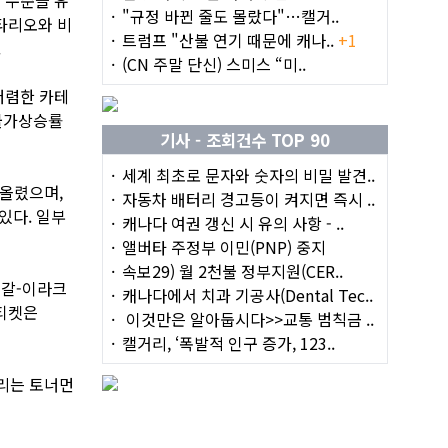
"규정 바뀐 줄도 몰랐다"…캘거..
타리오와 비
트럼프 "산불 연기 때문에 캐나..
+1
.
(CN 주말 단신) 스미스 “미..
저렴한 카테
 물가상승률
기사 - 조회건수 TOP 90
세계 최초로 문자와 숫자의 비밀 발견..
 올렸으며,
자동차 배터리 경고등이 켜지면 즉시 ..
있다. 일부
캐나다 여권 갱신 시 유의 사항 - ..
앨버타 주정부 이민(PNP) 중지
속보29) 월 2천불 정부지원(CER..
네갈-이라크
캐나다에서 치과 기공사(Dental Tec..
티켓은
이것만은 알아둡시다>>교통 범칙금 ..
캘거리, ‘폭발적 인구 증가, 123..
열리는 토너먼