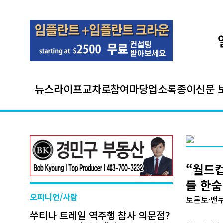
뉴스
라이프
교차로
참여마당
업소록
종이신문 
“월드컵
들 한숨
오피니언/사람
토론토·밴쿠
쑤티나 트레일 역주행 참사 의문점?