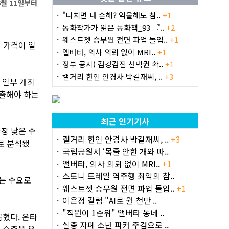
6월 11일부터
"다치면 내 손해? 억울해도 참..
+1
동화작가가 읽은 동화책_93 『..
+2
웨스트젯 승무원 전면 파업 돌입..
+1
권 가격이 일
앨버타, 의사 의뢰 없이 MRI..
+1
정부 공지) 검강검진 선택권 확..
+1
캘거리 한인 안경사 박길재씨, ..
+3
 일부 개최
지출해야 하는
최근 인기기사
장 낮은 수
캘거리 한인 안경사 박길재씨, ..
+3
로 분석됐
국립공원서 ‘목줄 안한 개와 따..
앨버타, 의사 의뢰 없이 MRI..
+1
스토니 트레일 역주행 최악의 참..
는 수요로
웨스트젯 승무원 전면 파업 돌입..
+1
이은정 칼럼 "AI로 월 천만 ..
"직원이 1순위" 앨버타 동네 ..
꼽혔다. 온타
실종 자폐 소년 파커 주검으로 ..
 수준을 유