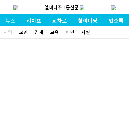
앨버타주 1등신문
뉴스
라이프
교차로
참여마당
업소록
지역
교민
경제
교육
이민
사설