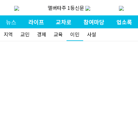
앨버타주 1등신문
뉴스
라이프
교차로
참여마당
업소록
지역
교민
경제
교육
이민
사설