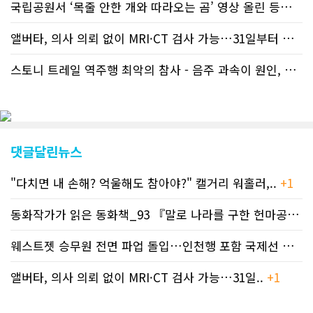
신기사를 매일 웹에 올리는 것으로 정책
국립공원서 ‘목줄 안한 개와 따라오는 곰’ 영상 올린 등산객 기소돼
을 변경했다. 이에 따라 독자들은 CN드
림 사이트 방문을 통해 매일 따끈따끈한
앨버타, 의사 의뢰 없이 MRI·CT 검사 가능…31일부터 자비 부..
캐나다 전국 뉴스와 앨버타주 지역 최신
뉴스를 열람할 수 있게 됐다. 아울러 본
스토니 트레일 역주행 최악의 참사 - 음주 과속이 원인, 4명 사망..
지는 뜨거운 성원에 보답고저 최근 웹 사
이트 전면 교체작업을 진행하고 있다. 시
각적으로 세련된 디자인을 선보일 예정
인데, 먼저 이달 중에 웹 첫 화면 디자인
이 교체된다. 이후 금년 중 전체 페이지
디자인을 좀더 세련되고 편리하게 바꾸
댓글달린뉴스
는 방향으로 추진 중에 있다. (편집부)참
고자료CN드림 사이트, 캐나다 한인언론
"다치면 내 손해? 억울해도 참아야?" 캘거리 워홀러,..
+1
사 5위 차지
https://cndreams.com/news/news_r
code1=2345&code2=0&code3=210&
동화작가가 읽은 동화책_93 『말로 나라를 구한 헌마공..
+2
웨스트젯 승무원 전면 파업 돌입…인천행 포함 국제선 줄..
+
앨버타, 의사 의뢰 없이 MRI·CT 검사 가능…31일..
+1