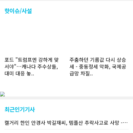
나 최근에는 하루 평균 4만1천건을 기록
하고 있다. 2월 15일부터 3월 15일까지
핫이슈/사설
한달 기준으로 총 접속자 수가 40,730
명에 달하며 133만건 조회수를 기록했
다. 1인당 방문수는 한달 32.25회이며
하루 평균 1.1회에 달해 거의 매일 본지
를 접속하고 있는 것으로 조사됐다. 한편
신규 회원 가입자수는 2~3년 전까지는
하루 평균 7명 정도였으나 최근 2~3월
에는 크게 늘어 하루 평균 11명에 달해
포드 "트럼프엔 강하게 맞
주춤하던 기름값 다시 상승
60% 증가했는데 (년간 4천명) 신규 가
서야"…캐나다 주수상들,
세 - 중동정세 악화, 국제공
입자의 절반 정도는 타주에서 이주를 검
대미 대응 놓..
급망 차질..
토하고 있거나 갓 이주한 회원들로 나타
났다. 이러한 독자들의 호응에 힘입어
CN드림은 실시간으로 웹 뉴스를 업데이
트하고 있다. 이는 정확하고 빠른 뉴스를
전달하기 위한 조치로 캐나다 전국의 타
교민 언론사보다 그 정확도와 신속성에
최근인기기사
서 앞선 것으로 평가된다. 그 동안 본지
웹사이트에서는 인쇄매체를 고려해 기사
캘거리 한인 안경사 박길재씨, 템플산 추락사고로 사망 - 헬기 구조..
등재가 지연되곤 했으나 동포사회의 뜨
거운 호응에 발맞추기 위해 최근에는 최