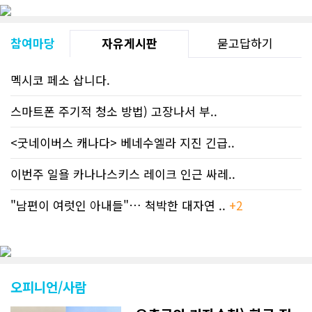
참여마당
자유게시판
묻고답하기
멕시코 페소 삽니다.
스마트폰 주기적 청소 방법) 고장나서 부..
<굿네이버스 캐나다> 베네수엘라 지진 긴급..
이번주 일욜 카나나스키스 레이크 인근 싸레..
"남편이 여럿인 아내들"… 척박한 대자연 ..
+2
오피니언/사람