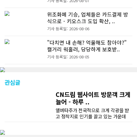
기사 등록일: 2026-08-07
위조화폐 기승, 업체들은 카드결제 방
식으로 - 키오스크 도입 확산, ..
기사 등록일: 2026-08-06
"다치면 내 손해? 억울해도 참아야?"
캘거리 워홀러, 당당하게 보호받..
기사 등록일: 2026-08-05
관심글
CN드림 웹사이트 방문객 크게
늘어 - 하루 ..
앨버타주가 전국적으로 크게 각광을 받
고 정착지로 인기를 끌고 있는 가운데
CN드림 웹사이트 방문자수가 크게 늘었
다. 약 7~8년전까지만 해도 본지 첫화면
조회건수가 하루 평균 3500건 정도였으