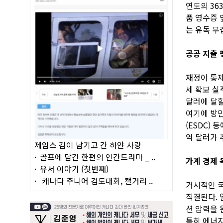
연도의 36
품 영수증 
는 유독 무
공공 지출 
재정이 통제
세 확보 실
달러에 달할
여기에 방만
(ESDC)
억 달러가 
제임스 김이 남기고 간 하얀 사랑
골프에 담긴 한편의 인간드라마 _ ..
가계 경제 
유서 이야기 (첫번째)
캐나다 주니어 검도대회, 캘거리 ..
거시적인 국
직결된다.
션 압력을 
특히 에너지