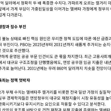
3억 달러에서 정확히 두 배 폭증한 수치다. 가파르게 오르는 캘거리 
앞에서 가계 부담이 가중된일상을 이어가는 앨버타 가정에게 정부의
겁게 다가온다.
팽창과 징수 부진
 불능 상태로 빠진 핵심 원인은 무리한 정책 도입에 따른 예산 급증
적 부진이다. PBO는 2025년부터 2031년까지 새롭게 추가되는 순지
 것으로 추산했다.
하게 운영된 공공 부문 인건비도 큰 몫을 차지한다. 최근 고용사회
 등에서 대규모 구조조정을 단행했음에도, 연방 공무원 임금 지출은 내년
추가로 늘어난다. 2031년에는 무려 860억 달러까지 치솟을 전망이다
옥죄는 정책 엇박자
가 부채 수치는 앨버타주 캘거리를 비롯한 전국 일반 가정의 실질
 일부 경제학자들은 연방정부의 대규모 재정지출이 시장 유동성을 높
완화시키기보다 유지시키는 요인으로 작용할 수 있다고 분석한다.
 산업의 호조를 바탕으로 건전 재정과 부채 감축에 주력하는 앨버타