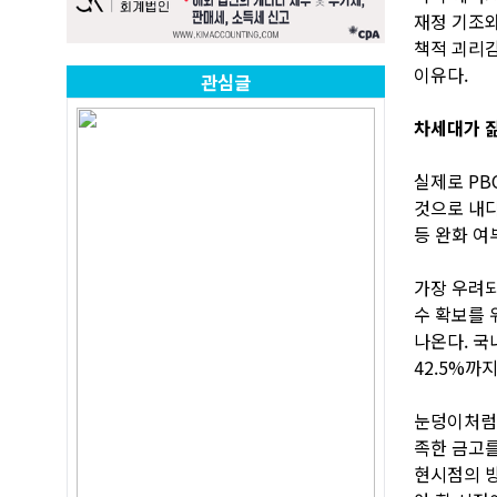
재정 기조와
책적 괴리감
이유다.
관심글
차세대가 
실제로 PB
것으로 내다
등 완화 여
가장 우려되
수 확보를 
나온다. 국내
42.5%까
눈덩이처럼 
족한 금고를
현시점의 방