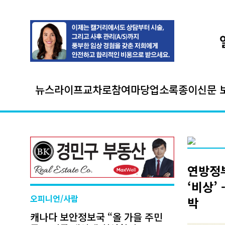
뉴스
라이프
교차로
참여마당
업소록
종이신문 
연방정부
‘비상’
오피니언/사람
박
캐나다 보안정보국 “올 가을 주민