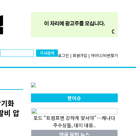
기사검색
로그인
|
회원가입
|
아이디/비번찾기
핫이슈
장기화
활비 압
포드 "트럼프엔 강하게 맞서야"…캐나다
주수상들, 대미 대응..
댓글 달린 뉴스