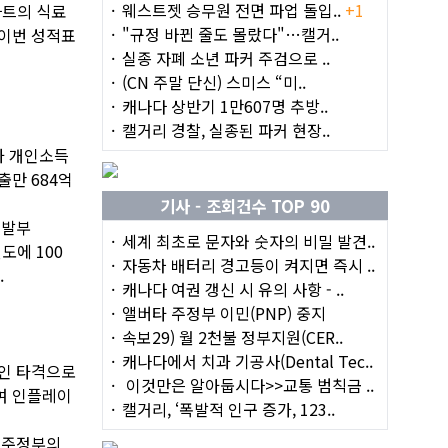
웨스트젯 승무원 전면 파업 돌입..
+1
마트의 식료
"규정 바뀐 줄도 몰랐다"…캘거..
 이번 성적표
실종 자폐 소년 파커 주검으로 ..
(CN 주말 단신) 스미스 “미..
캐나다 상반기 1만607명 추방..
캘거리 경찰, 실종된 파커 현장..
과 개인소득
출만 684억
기사 - 조회건수 TOP 90
개발부
세계 최초로 문자와 숫자의 비밀 발견..
도에 100
자동차 배터리 경고등이 켜지면 즉시 ..
.
캐나다 여권 갱신 시 유의 사항 - ..
앨버타 주정부 이민(PNP) 중지
속보29) 월 2천불 정부지원(CER..
캐나다에서 치과 기공사(Dental Tec..
적인 타격으로
이것만은 알아둡시다>>교통 범칙금 ..
여 인플레이
캘거리, ‘폭발적 인구 증가, 123..
 주정부의