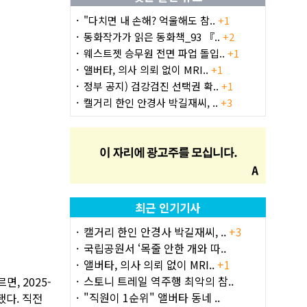
"다치면 내 손해? 억울해도 참..
+1
동화작가가 읽은 동화책_93 『..
+2
웨스트젯 승무원 전면 파업 돌입..
+1
앨버타, 의사 의뢰 없이 MRI..
+1
정부 공지) 검강검진 선택권 확..
+1
캘거리 한인 안경사 박길재씨, ..
+3
최근 인기기사
캘거리 한인 안경사 박길재씨, ..
+3
국립공원서 ‘목줄 안한 개와 따..
앨버타, 의사 의뢰 없이 MRI..
+1
스토니 트레일 역주행 최악의 참..
, 2025-
"직원이 1순위" 앨버타 동네 ..
됐다. 직전