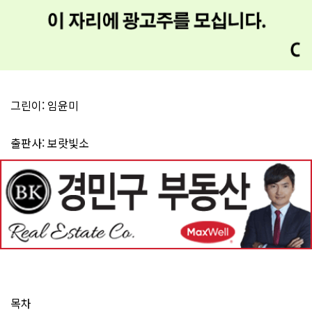
그린이: 임윤미
출판사: 보랏빛소
목차