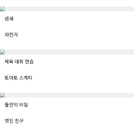
냄새
자전거
체육 대회 연습
토마토 스게티
둘만의 비밀
멋진 친구