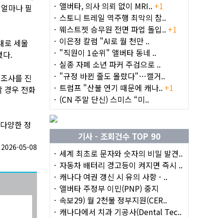
앨버타, 의사 의뢰 없이 MRI..
+1
 얼마나 필
스토니 트레일 역주행 최악의 참..
웨스트젯 승무원 전면 파업 돌입..
+1
이은정 칼럼 "AI로 월 천만 ..
대로 세울
"직원이 1순위" 앨버타 동네 ..
했다.
실종 자폐 소년 파커 주검으로 ..
"규정 바뀐 줄도 몰랐다"…캘거..
 조사를 진
트럼프 "산불 연기 때문에 캐나..
+1
할 경우 전화
(CN 주말 단신) 스미스 “미..
 다양한 정
기사 - 조회건수 TOP 90
026-05-08
세계 최초로 문자와 숫자의 비밀 발견..
자동차 배터리 경고등이 켜지면 즉시 ..
캐나다 여권 갱신 시 유의 사항 - ..
앨버타 주정부 이민(PNP) 중지
속보29) 월 2천불 정부지원(CER..
캐나다에서 치과 기공사(Dental Tec..