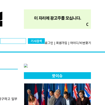
기사검색
로그인
|
회원가입
|
아이디/비번찾기
핫이슈
불구하고 일부