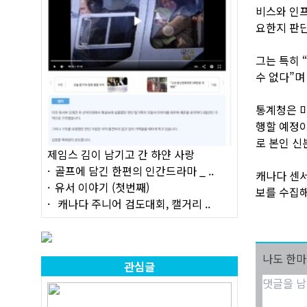
비스와 인프
요한지 판단
그는 특히 
수 없다”며
통계청은 마
행할 예정이
로 본인 신
제임스 김이 남기고 간 하얀 사랑
골프에 담긴 한편의 인간드라마 _ ..
캐나다 센서
유서 이야기 (첫번째)
보를 수집해
캐나다 주니어 검도대회, 캘거리 ..
나도 한
관심글