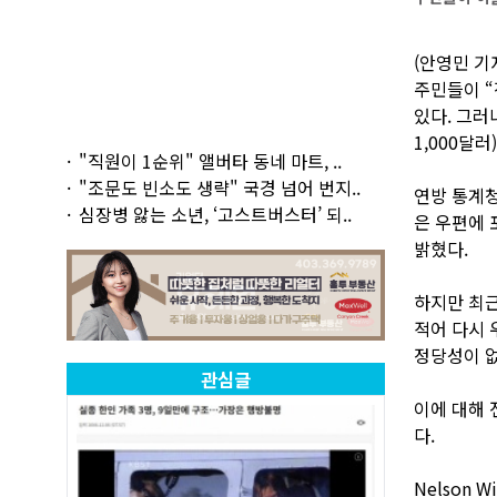
(안영민 기
주민들이 “
있다. 그러
1,000달
"직원이 1순위" 앨버타 동네 마트, ..
"조문도 빈소도 생략" 국경 넘어 번지..
연방 통계청
심장병 앓는 소년, ‘고스트버스터’ 되..
은 우편에 
밝혔다.
하지만 최근 
적어 다시 
정당성이 없
관심글
이에 대해 
다.
Nelson 