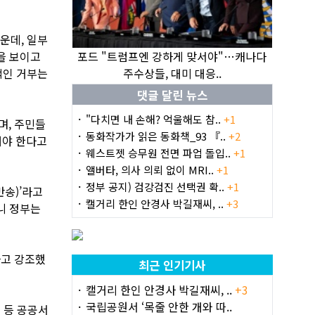
운데, 일부
을 보이고
포드 "트럼프엔 강하게 맞서야"…캐나다
적인 거부는
주수상들, 대미 대응..
댓글 달린 뉴스
"다치면 내 손해? 억울해도 참..
+1
며, 주민들
동화작가가 읽은 동화책_93 『..
+2
해야 한다고
웨스트젯 승무원 전면 파업 돌입..
+1
앨버타, 의사 의뢰 없이 MRI..
+1
정부 공지) 검강검진 선택권 확..
+1
반송)’라고
캘거리 한인 안경사 박길재씨, ..
+3
니 정부는
라고 강조했
최근 인기기사
캘거리 한인 안경사 박길재씨, ..
+3
국립공원서 ‘목줄 안한 개와 따..
교 등 공공서