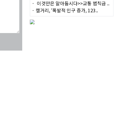
이것만은 알아둡시다>>교통 범칙금 ..
캘거리, ‘폭발적 인구 증가, 123..