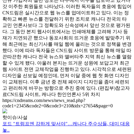
신규 가입자의 절반 정도는 타주에서 이주를 검토하고 있거나
갓 이주한 회원들로 나타났다. 이러한 독자들의 호응에 힘입어
CN드림은 실시간으로 웹 뉴스를 업데이트하고 있다. 이는 정
확하고 빠른 뉴스를 전달하기 위한 조치로 캐나다 전국의 타
교민 언론사보다 그 정확도와 신속성에서 앞선 것으로 평가된
다. 그 동안 본지 웹사이트에서는 인쇄매체를 고려해 기사 등
재가 지연되곤 했으나 동포사회의 뜨거운 호응에 발맞추기 위
해 최근에는 최신기사를 매일 웹에 올리는 것으로 정책을 변경
했다. 이에 따라 독자들은 CN드림 사이트 방문을 통해 매일 따
끈따끈한 캐나다 전국 뉴스와 앨버타주 지역 최신 뉴스를 열람
할 수 있게 됐다. 아울러 본지는 뜨거운 성원에 보답고저 최근
웹 사이트 전면 교체작업을 진행하고 있다. 시각적으로 세련된
디자인을 선보일 예정인데, 먼저 이달 중에 웹 첫 화면 디자인
이 교체된다. 이후 금년 중 전체 페이지 디자인을 좀더 세련되
고 편리하게 바꾸는 방향으로 추진 중에 있다. (편집부)참고자
료CN드림 사이트, 캐나다 한인언론사 5위 차지
https://cndreams.com/news/news_read.php?
code1=2345&code2=0&code3=210&idx=27654&page=0
핫이슈/사설
포드 "트럼프엔 강하게 맞서야"…캐나다 주수상들, 대미 대응
놓..