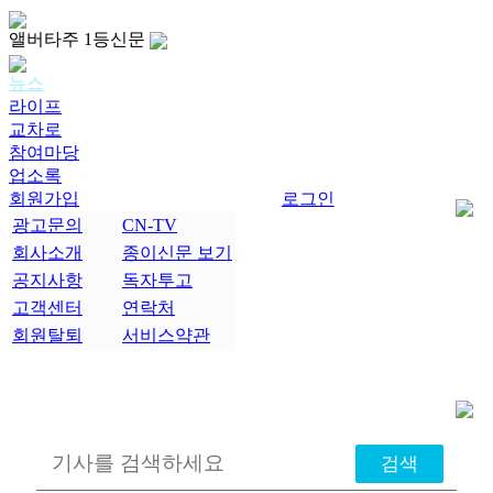
앨버타주 1등신문
뉴스
라이프
교차로
참여마당
업소록
회원가입
로그인
광고문의
CN-TV
회사소개
종이신문 보기
공지사항
독자투고
고객센터
연락처
회원탈퇴
서비스약관