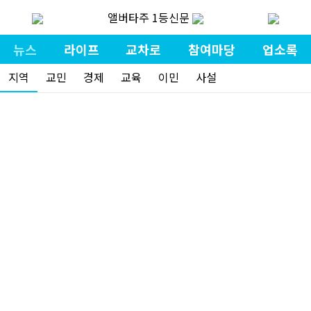
앨버타주 1등신문
뉴스
라이프
교차로
참여마당
업소록
지역
교민
경제
교육
이민
사설