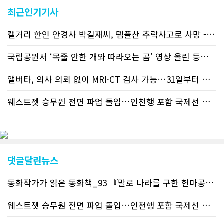
교민 언론사보다 그 정확도와 신속성에
최근인기기사
서 앞선 것으로 평가된다. 그 동안 본지
웹사이트에서는 인쇄매체를 고려해 기사
캘거리 한인 안경사 박길재씨, 템플산 추락사고로 사망 - 헬기 구조..
등재가 지연되곤 했으나 동포사회의 뜨
거운 호응에 발맞추기 위해 최근에는 최
신기사를 매일 웹에 올리는 것으로 정책
국립공원서 ‘목줄 안한 개와 따라오는 곰’ 영상 올린 등산객 기소돼
을 변경했다. 이에 따라 독자들은 CN드
림 사이트 방문을 통해 매일 따끈따끈한
앨버타, 의사 의뢰 없이 MRI·CT 검사 가능…31일부터 자비 부..
캐나다 전국 뉴스와 앨버타주 지역 최신
뉴스를 열람할 수 있게 됐다. 아울러 본
웨스트젯 승무원 전면 파업 돌입…인천행 포함 국제선 줄줄이 결항 -..
지는 뜨거운 성원에 보답고저 최근 웹 사
이트 전면 교체작업을 진행하고 있다. 시
각적으로 세련된 디자인을 선보일 예정
인데, 먼저 이달 중에 웹 첫 화면 디자인
이 교체된다. 이후 금년 중 전체 페이지
디자인을 좀더 세련되고 편리하게 바꾸
댓글달린뉴스
는 방향으로 추진 중에 있다. (편집부)참
고자료CN드림 사이트, 캐나다 한인언론
동화작가가 읽은 동화책_93 『말로 나라를 구한 헌마공..
+2
사 5위 차지
https://cndreams.com/news/news_r
code1=2345&code2=0&code3=210&
웨스트젯 승무원 전면 파업 돌입…인천행 포함 국제선 줄..
+