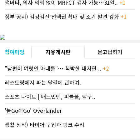
앨버타, 의사 의뢰 없이 MRI·CT 검사 가능…31일..
+1
정부 공지) 검강검진 선택권 확대 및 조기 발견 강화
+1
참여마당
자유게시판
묻고답하기
"남편이 여럿인 아내들"… 척박한 대자연 ..
+2
레스토랑에서 파는 달걀에 관하여.
스포츠 나이트 | 배드민턴, 피클볼, 탁구..
'놀Go쉬Go' Overlander
생활 상식) 타이어 구입과 펑크 수리