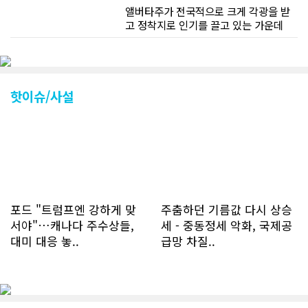
앨버타주가 전국적으로 크게 각광을 받
고 정착지로 인기를 끌고 있는 가운데
CN드림 웹사이트 방문자수가 크게 늘었
다. 약 7~8년전까지만 해도 본지 첫화면
조회건수가 하루 평균 3500건 정도였으
나 최근에는 하루 평균 4만1천건을 기록
하고 있다. 2월 15일부터 3월 15일까지
핫이슈/사설
한달 기준으로 총 접속자 수가 40,730
명에 달하며 133만건 조회수를 기록했
다. 1인당 방문수는 한달 32.25회이며
하루 평균 1.1회에 달해 거의 매일 본지
를 접속하고 있는 것으로 조사됐다. 한편
신규 회원 가입자수는 2~3년 전까지는
하루 평균 7명 정도였으나 최근 2~3월
에는 크게 늘어 하루 평균 11명에 달해
포드 "트럼프엔 강하게 맞
주춤하던 기름값 다시 상승
60% 증가했는데 (년간 4천명) 신규 가
서야"…캐나다 주수상들,
세 - 중동정세 악화, 국제공
입자의 절반 정도는 타주에서 이주를 검
대미 대응 놓..
급망 차질..
토하고 있거나 갓 이주한 회원들로 나타
났다. 이러한 독자들의 호응에 힘입어
CN드림은 실시간으로 웹 뉴스를 업데이
트하고 있다. 이는 정확하고 빠른 뉴스를
전달하기 위한 조치로 캐나다 전국의 타