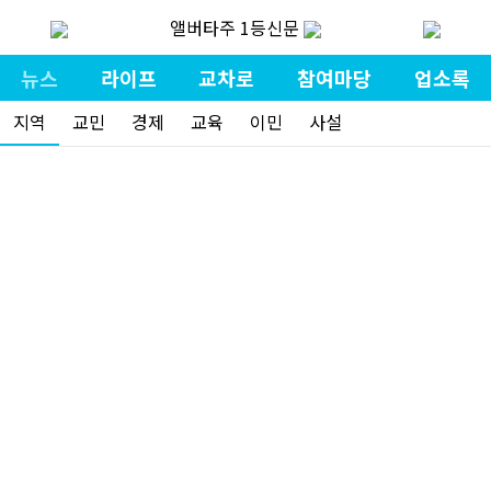
앨버타주 1등신문
뉴스
라이프
교차로
참여마당
업소록
지역
교민
경제
교육
이민
사설