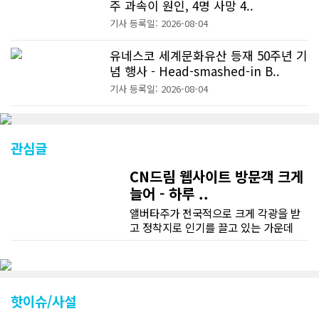
주 과속이 원인, 4명 사망 4..
기사 등록일: 2026-08-04
유네스코 세계문화유산 등재 50주년 기
념 행사 - Head-smashed-in B..
기사 등록일: 2026-08-04
관심글
CN드림 웹사이트 방문객 크게
늘어 - 하루 ..
앨버타주가 전국적으로 크게 각광을 받
고 정착지로 인기를 끌고 있는 가운데
CN드림 웹사이트 방문자수가 크게 늘었
다. 약 7~8년전까지만 해도 본지 첫화면
조회건수가 하루 평균 3500건 정도였으
나 최근에는 하루 평균 4만1천건을 기록
하고 있다. 2월 15일부터 3월 15일까지
핫이슈/사설
한달 기준으로 총 접속자 수가 40,730