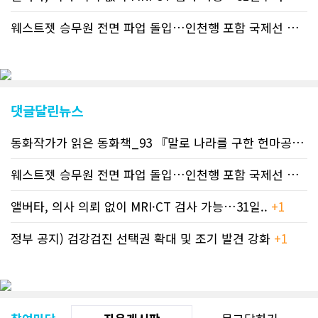
캐나다 전국 뉴스와 앨버타주 지역 최신
뉴스를 열람할 수 있게 됐다. 아울러 본
웨스트젯 승무원 전면 파업 돌입…인천행 포함 국제선 줄줄이 결항 -..
지는 뜨거운 성원에 보답고저 최근 웹 사
이트 전면 교체작업을 진행하고 있다. 시
각적으로 세련된 디자인을 선보일 예정
인데, 먼저 이달 중에 웹 첫 화면 디자인
이 교체된다. 이후 금년 중 전체 페이지
디자인을 좀더 세련되고 편리하게 바꾸
댓글달린뉴스
는 방향으로 추진 중에 있다. (편집부)참
고자료CN드림 사이트, 캐나다 한인언론
동화작가가 읽은 동화책_93 『말로 나라를 구한 헌마공..
+2
사 5위 차지
https://cndreams.com/news/news_r
code1=2345&code2=0&code3=210&
웨스트젯 승무원 전면 파업 돌입…인천행 포함 국제선 줄..
+
앨버타, 의사 의뢰 없이 MRI·CT 검사 가능…31일..
+1
정부 공지) 검강검진 선택권 확대 및 조기 발견 강화
+1