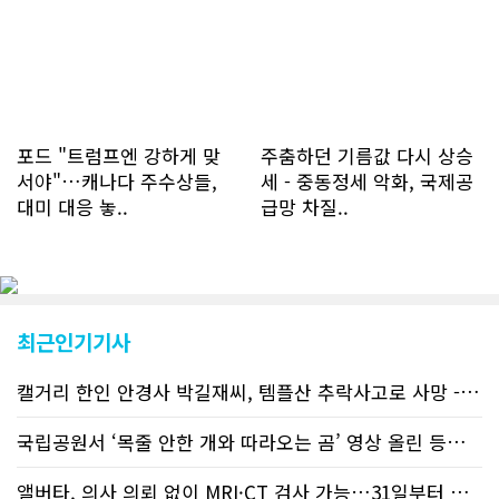
명에 달하며 133만건 조회수를 기록했
다. 1인당 방문수는 한달 32.25회이며
하루 평균 1.1회에 달해 거의 매일 본지
를 접속하고 있는 것으로 조사됐다. 한편
신규 회원 가입자수는 2~3년 전까지는
하루 평균 7명 정도였으나 최근 2~3월
에는 크게 늘어 하루 평균 11명에 달해
포드 "트럼프엔 강하게 맞
주춤하던 기름값 다시 상승
60% 증가했는데 (년간 4천명) 신규 가
서야"…캐나다 주수상들,
세 - 중동정세 악화, 국제공
입자의 절반 정도는 타주에서 이주를 검
대미 대응 놓..
급망 차질..
토하고 있거나 갓 이주한 회원들로 나타
났다. 이러한 독자들의 호응에 힘입어
CN드림은 실시간으로 웹 뉴스를 업데이
트하고 있다. 이는 정확하고 빠른 뉴스를
전달하기 위한 조치로 캐나다 전국의 타
교민 언론사보다 그 정확도와 신속성에
최근인기기사
서 앞선 것으로 평가된다. 그 동안 본지
웹사이트에서는 인쇄매체를 고려해 기사
캘거리 한인 안경사 박길재씨, 템플산 추락사고로 사망 - 헬기 구조..
등재가 지연되곤 했으나 동포사회의 뜨
거운 호응에 발맞추기 위해 최근에는 최
신기사를 매일 웹에 올리는 것으로 정책
국립공원서 ‘목줄 안한 개와 따라오는 곰’ 영상 올린 등산객 기소돼
을 변경했다. 이에 따라 독자들은 CN드
림 사이트 방문을 통해 매일 따끈따끈한
앨버타, 의사 의뢰 없이 MRI·CT 검사 가능…31일부터 자비 부..