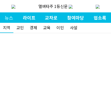
앨버타주 1등신문
뉴스
라이프
교차로
참여마당
업소록
지역
교민
경제
교육
이민
사설