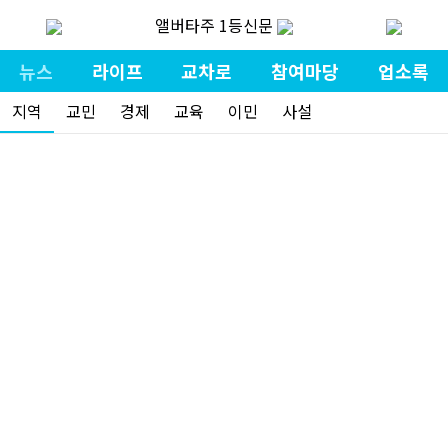
앨버타주 1등신문
뉴스
라이프
교차로
참여마당
업소록
지역
교민
경제
교육
이민
사설