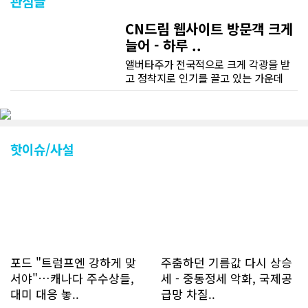
관심글
CN드림 웹사이트 방문객 크게
늘어 - 하루 ..
앨버타주가 전국적으로 크게 각광을 받
고 정착지로 인기를 끌고 있는 가운데
CN드림 웹사이트 방문자수가 크게 늘었
다. 약 7~8년전까지만 해도 본지 첫화면
조회건수가 하루 평균 3500건 정도였으
나 최근에는 하루 평균 4만1천건을 기록
하고 있다. 2월 15일부터 3월 15일까지
핫이슈/사설
한달 기준으로 총 접속자 수가 40,730
명에 달하며 133만건 조회수를 기록했
다. 1인당 방문수는 한달 32.25회이며
하루 평균 1.1회에 달해 거의 매일 본지
를 접속하고 있는 것으로 조사됐다. 한편
신규 회원 가입자수는 2~3년 전까지는
하루 평균 7명 정도였으나 최근 2~3월
에는 크게 늘어 하루 평균 11명에 달해
포드 "트럼프엔 강하게 맞
주춤하던 기름값 다시 상승
60% 증가했는데 (년간 4천명) 신규 가
서야"…캐나다 주수상들,
세 - 중동정세 악화, 국제공
입자의 절반 정도는 타주에서 이주를 검
대미 대응 놓..
급망 차질..
토하고 있거나 갓 이주한 회원들로 나타