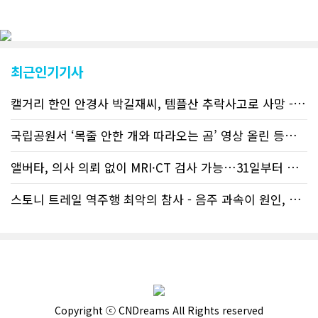
났다. 이러한 독자들의 호응에 힘입어
CN드림은 실시간으로 웹 뉴스를 업데이
트하고 있다. 이는 정확하고 빠른 뉴스를
전달하기 위한 조치로 캐나다 전국의 타
교민 언론사보다 그 정확도와 신속성에
최근인기기사
서 앞선 것으로 평가된다. 그 동안 본지
웹사이트에서는 인쇄매체를 고려해 기사
캘거리 한인 안경사 박길재씨, 템플산 추락사고로 사망 - 헬기 구조..
등재가 지연되곤 했으나 동포사회의 뜨
거운 호응에 발맞추기 위해 최근에는 최
신기사를 매일 웹에 올리는 것으로 정책
국립공원서 ‘목줄 안한 개와 따라오는 곰’ 영상 올린 등산객 기소돼
을 변경했다. 이에 따라 독자들은 CN드
림 사이트 방문을 통해 매일 따끈따끈한
앨버타, 의사 의뢰 없이 MRI·CT 검사 가능…31일부터 자비 부..
캐나다 전국 뉴스와 앨버타주 지역 최신
뉴스를 열람할 수 있게 됐다. 아울러 본
스토니 트레일 역주행 최악의 참사 - 음주 과속이 원인, 4명 사망..
지는 뜨거운 성원에 보답고저 최근 웹 사
이트 전면 교체작업을 진행하고 있다. 시
각적으로 세련된 디자인을 선보일 예정
인데, 먼저 이달 중에 웹 첫 화면 디자인
이 교체된다. 이후 금년 중 전체 페이지
디자인을 좀더 세련되고 편리하게 바꾸
는 방향으로 추진 중에 있다. (편집부)참
고자료CN드림 사이트, 캐나다 한인언론
Copyright ⓒ CNDreams All Rights reserved
사 5위 차지