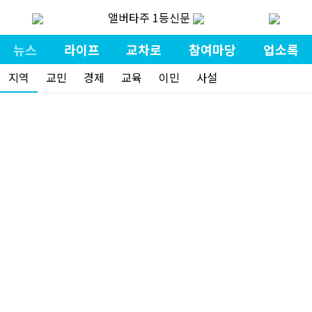
앨버타주 1등신문
뉴스
라이프
교차로
참여마당
업소록
지역
교민
경제
교육
이민
사설