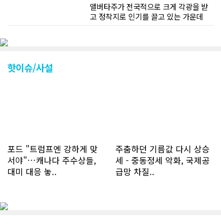
앨버타주가 전국적으로 크게 각광을 받
고 정착지로 인기를 끌고 있는 가운데
CN드림 웹사이트 방문자수가 크게 늘었
다. 약 7~8년전까지만 해도 본지 첫화면
조회건수가 하루 평균 3500건 정도였으
나 최근에는 하루 평균 4만1천건을 기록
하고 있다. 2월 15일부터 3월 15일까지
핫이슈/사설
한달 기준으로 총 접속자 수가 40,730
명에 달하며 133만건 조회수를 기록했
다. 1인당 방문수는 한달 32.25회이며
하루 평균 1.1회에 달해 거의 매일 본지
를 접속하고 있는 것으로 조사됐다. 한편
신규 회원 가입자수는 2~3년 전까지는
하루 평균 7명 정도였으나 최근 2~3월
에는 크게 늘어 하루 평균 11명에 달해
포드 "트럼프엔 강하게 맞
주춤하던 기름값 다시 상승
60% 증가했는데 (년간 4천명) 신규 가
서야"…캐나다 주수상들,
세 - 중동정세 악화, 국제공
입자의 절반 정도는 타주에서 이주를 검
대미 대응 놓..
급망 차질..
토하고 있거나 갓 이주한 회원들로 나타
났다. 이러한 독자들의 호응에 힘입어
CN드림은 실시간으로 웹 뉴스를 업데이
트하고 있다. 이는 정확하고 빠른 뉴스를
전달하기 위한 조치로 캐나다 전국의 타