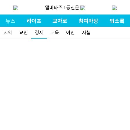
앨버타주 1등신문
뉴스
라이프
교차로
참여마당
업소록
지역
교민
경제
교육
이민
사설