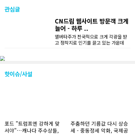
관심글
CN드림 웹사이트 방문객 크게
늘어 - 하루 ..
앨버타주가 전국적으로 크게 각광을 받
고 정착지로 인기를 끌고 있는 가운데
CN드림 웹사이트 방문자수가 크게 늘었
다. 약 7~8년전까지만 해도 본지 첫화면
조회건수가 하루 평균 3500건 정도였으
나 최근에는 하루 평균 4만1천건을 기록
하고 있다. 2월 15일부터 3월 15일까지
핫이슈/사설
한달 기준으로 총 접속자 수가 40,730
명에 달하며 133만건 조회수를 기록했
다. 1인당 방문수는 한달 32.25회이며
하루 평균 1.1회에 달해 거의 매일 본지
를 접속하고 있는 것으로 조사됐다. 한편
신규 회원 가입자수는 2~3년 전까지는
하루 평균 7명 정도였으나 최근 2~3월
에는 크게 늘어 하루 평균 11명에 달해
포드 "트럼프엔 강하게 맞
주춤하던 기름값 다시 상승
60% 증가했는데 (년간 4천명) 신규 가
서야"…캐나다 주수상들,
세 - 중동정세 악화, 국제공
입자의 절반 정도는 타주에서 이주를 검