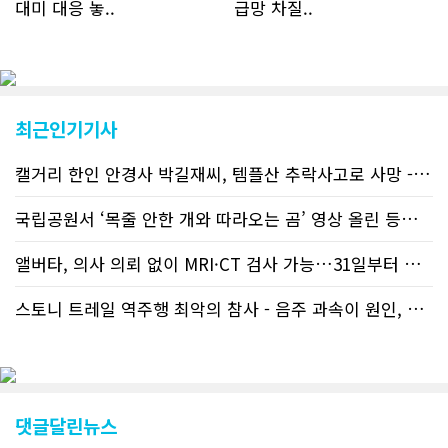
대미 대응 놓..
급망 차질..
토하고 있거나 갓 이주한 회원들로 나타
났다. 이러한 독자들의 호응에 힘입어
CN드림은 실시간으로 웹 뉴스를 업데이
트하고 있다. 이는 정확하고 빠른 뉴스를
전달하기 위한 조치로 캐나다 전국의 타
교민 언론사보다 그 정확도와 신속성에
최근인기기사
서 앞선 것으로 평가된다. 그 동안 본지
웹사이트에서는 인쇄매체를 고려해 기사
캘거리 한인 안경사 박길재씨, 템플산 추락사고로 사망 - 헬기 구조..
등재가 지연되곤 했으나 동포사회의 뜨
거운 호응에 발맞추기 위해 최근에는 최
신기사를 매일 웹에 올리는 것으로 정책
국립공원서 ‘목줄 안한 개와 따라오는 곰’ 영상 올린 등산객 기소돼
을 변경했다. 이에 따라 독자들은 CN드
림 사이트 방문을 통해 매일 따끈따끈한
앨버타, 의사 의뢰 없이 MRI·CT 검사 가능…31일부터 자비 부..
캐나다 전국 뉴스와 앨버타주 지역 최신
뉴스를 열람할 수 있게 됐다. 아울러 본
스토니 트레일 역주행 최악의 참사 - 음주 과속이 원인, 4명 사망..
지는 뜨거운 성원에 보답고저 최근 웹 사
이트 전면 교체작업을 진행하고 있다. 시
각적으로 세련된 디자인을 선보일 예정
인데, 먼저 이달 중에 웹 첫 화면 디자인
이 교체된다. 이후 금년 중 전체 페이지
디자인을 좀더 세련되고 편리하게 바꾸
댓글달린뉴스
는 방향으로 추진 중에 있다. (편집부)참