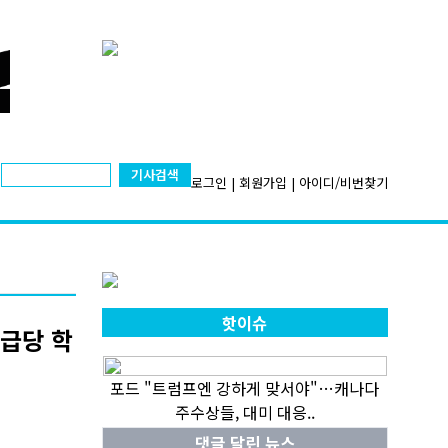
기사검색
로그인
|
회원가입
|
아이디/비번찾기
핫이슈
학급당 학
포드 "트럼프엔 강하게 맞서야"…캐나다
주수상들, 대미 대응..
댓글 달린 뉴스