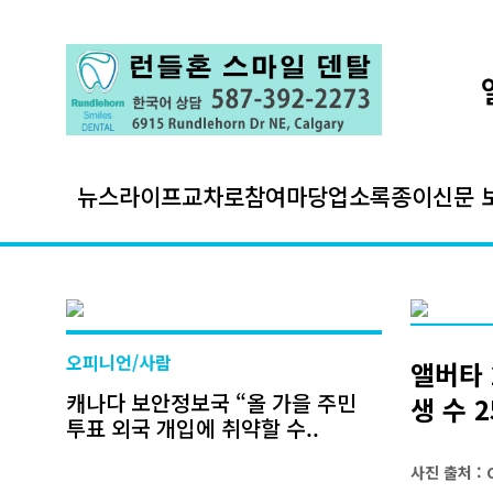
뉴스
라이프
교차로
참여마당
업소록
종이신문 
오피니언/사람
앨버타 
캐나다 보안정보국 “올 가을 주민
생 수 
투표 외국 개입에 취약할 수..
사진 출처 : 