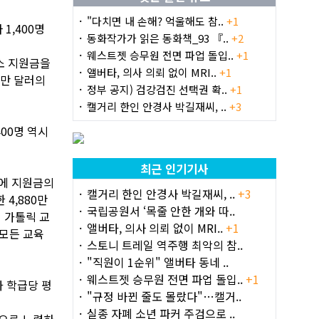
"다치면 내 손해? 억울해도 참..
+1
1,400명
동화작가가 읽은 동화책_93 『..
+2
웨스트젯 승무원 전면 파업 돌입..
+1
소 지원금을
앨버타, 의사 의뢰 없이 MRI..
+1
0만 달러의
정부 공지) 검강검진 선택권 확..
+1
캘거리 한인 안경사 박길재씨, ..
+3
400명 역시
최근 인기기사
문에 지원금의
캘거리 한인 안경사 박길재씨, ..
+3
 4,880만
국립공원서 ‘목줄 안한 개와 따..
리 가톨릭 교
앨버타, 의사 의뢰 없이 MRI..
+1
 모든 교육
스토니 트레일 역주행 최악의 참..
"직원이 1순위" 앨버타 동네 ..
웨스트젯 승무원 전면 파업 돌입..
+1
가 학급당 평
"규정 바뀐 줄도 몰랐다"…캘거..
실종 자폐 소년 파커 주검으로 ..
적으로 노력하