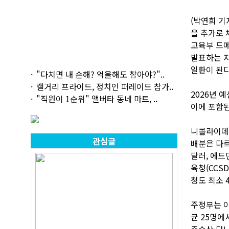
(박연희 기
을 추가로 
교육부 드메
발표하는 자
일환이 된다
"다치면 내 손해? 억울해도 참아야?"..
캘거리 프라이드, 정치인 퍼레이드 참가..
2026년 
"직원이 1순위" 앨버타 동네 마트, ..
이에 포함된
니콜라이데스
관심글
배분은 다르
달러, 에드먼
육청(CCS
청도 최소 
주정부는 이
균 25명에
주수상 다니