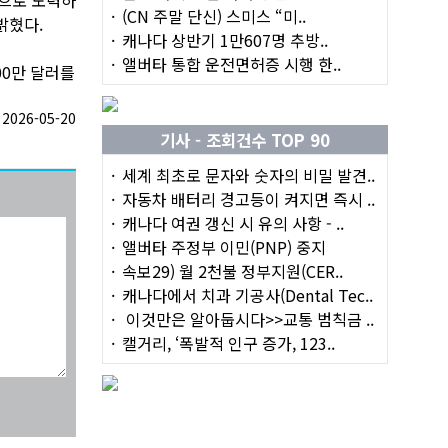
(CN 주말 단신) 스미스 “미..
밝혔다.
캐나다 상반기 1만607명 추방..
앨버타 통합 운전면허증 시행 한..
00만 달러를
026-05-20
기사 - 조회건수 TOP 90
세계 최초로 문자와 숫자의 비밀 발견..
자동차 배터리 경고등이 켜지면 즉시 ..
캐나다 여권 갱신 시 유의 사항 - ..
앨버타 주정부 이민(PNP) 중지
속보29) 월 2천불 정부지원(CER..
캐나다에서 치과 기공사(Dental Tec..
이것만은 알아둡시다>>교통 범칙금 ..
캘거리, ‘폭발적 인구 증가, 123..