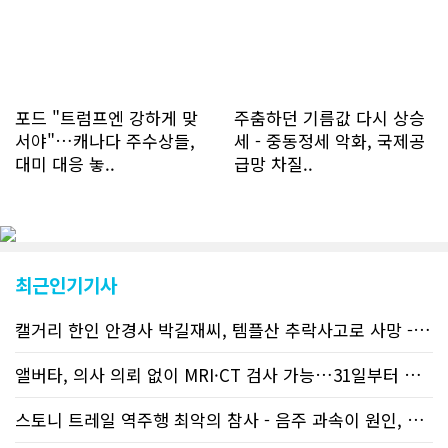
다. 1인당 방문수는 한달 32.25회이며
하루 평균 1.1회에 달해 거의 매일 본지
를 접속하고 있는 것으로 조사됐다. 한편
신규 회원 가입자수는 2~3년 전까지는
하루 평균 7명 정도였으나 최근 2~3월
에는 크게 늘어 하루 평균 11명에 달해
포드 "트럼프엔 강하게 맞
주춤하던 기름값 다시 상승
60% 증가했는데 (년간 4천명) 신규 가
서야"…캐나다 주수상들,
세 - 중동정세 악화, 국제공
입자의 절반 정도는 타주에서 이주를 검
대미 대응 놓..
급망 차질..
토하고 있거나 갓 이주한 회원들로 나타
났다. 이러한 독자들의 호응에 힘입어
CN드림은 실시간으로 웹 뉴스를 업데이
트하고 있다. 이는 정확하고 빠른 뉴스를
전달하기 위한 조치로 캐나다 전국의 타
교민 언론사보다 그 정확도와 신속성에
최근인기기사
서 앞선 것으로 평가된다. 그 동안 본지
웹사이트에서는 인쇄매체를 고려해 기사
캘거리 한인 안경사 박길재씨, 템플산 추락사고로 사망 - 헬기 구조..
등재가 지연되곤 했으나 동포사회의 뜨
거운 호응에 발맞추기 위해 최근에는 최
신기사를 매일 웹에 올리는 것으로 정책
앨버타, 의사 의뢰 없이 MRI·CT 검사 가능…31일부터 자비 부..
을 변경했다. 이에 따라 독자들은 CN드
림 사이트 방문을 통해 매일 따끈따끈한
스토니 트레일 역주행 최악의 참사 - 음주 과속이 원인, 4명 사망..
캐나다 전국 뉴스와 앨버타주 지역 최신