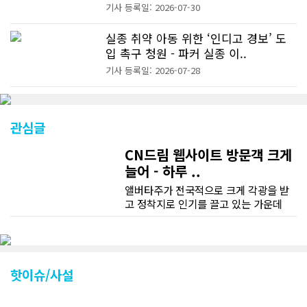
기사 등록일: 2026-07-30
실종 취약 아동 위한 ‘인디고 경보’ 도
입 촉구 청원 - 파커 실종 이..
기사 등록일: 2026-07-28
관심글
CN드림 웹사이트 방문객 크게
늘어 - 하루 ..
앨버타주가 전국적으로 크게 각광을 받
고 정착지로 인기를 끌고 있는 가운데
CN드림 웹사이트 방문자수가 크게 늘었
다. 약 7~8년전까지만 해도 본지 첫화면
조회건수가 하루 평균 3500건 정도였으
나 최근에는 하루 평균 4만1천건을 기록
하고 있다. 2월 15일부터 3월 15일까지
핫이슈/사설
한달 기준으로 총 접속자 수가 40,730
명에 달하며 133만건 조회수를 기록했