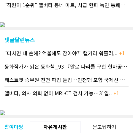
뉴스를 열람할 수 있게 됐다. 아울러 본
"직원이 1순위" 앨버타 동네 마트, 시급 한파 녹인 통쾌한 반란 ..
지는 뜨거운 성원에 보답고저 최근 웹 사
이트 전면 교체작업을 진행하고 있다. 시
각적으로 세련된 디자인을 선보일 예정
인데, 먼저 이달 중에 웹 첫 화면 디자인
이 교체된다. 이후 금년 중 전체 페이지
디자인을 좀더 세련되고 편리하게 바꾸
댓글달린뉴스
는 방향으로 추진 중에 있다. (편집부)참
고자료CN드림 사이트, 캐나다 한인언론
"다치면 내 손해? 억울해도 참아야?" 캘거리 워홀러,..
+1
사 5위 차지
https://cndreams.com/news/news_r
code1=2345&code2=0&code3=210&
동화작가가 읽은 동화책_93 『말로 나라를 구한 헌마공..
+2
웨스트젯 승무원 전면 파업 돌입…인천행 포함 국제선 줄..
+
앨버타, 의사 의뢰 없이 MRI·CT 검사 가능…31일..
+1
참여마당
자유게시판
묻고답하기