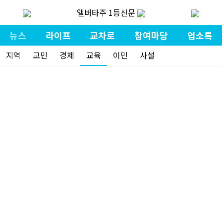
앨버타주 1등신문
뉴스
라이프
교차로
참여마당
업소록
지역
교민
경제
교육
이민
사설