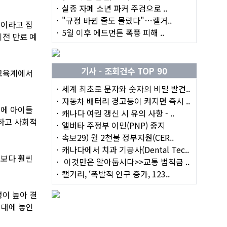
실종 자폐 소년 파커 주검으로 ..
"규정 바뀐 줄도 몰랐다"…캘거..
정이라고 집
5월 이후 에드먼튼 폭풍 피해 ..
이전 만료 예
기사 - 조회건수 TOP 90
 교육계에서
세계 최초로 문자와 숫자의 비밀 발견..
자동차 배터리 경고등이 켜지면 즉시 ..
문에 아이들
캐나다 여권 갱신 시 유의 사항 - ..
하고 사회적
앨버타 주정부 이민(PNP) 중지
속보29) 월 2천불 정부지원(CER..
캐나다에서 치과 기공사(Dental Tec..
년보다 훨씬
이것만은 알아둡시다>>교통 범칙금 ..
캘거리, ‘폭발적 인구 증가, 123..
이 높아 결
지대에 놓인