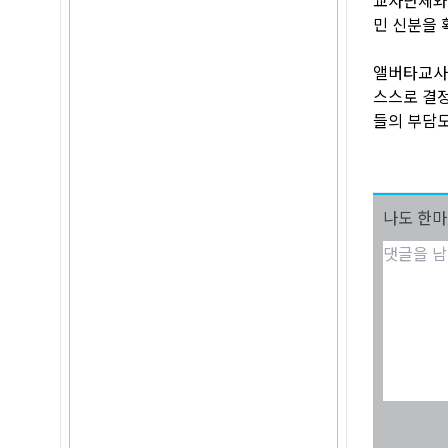
민 신분을 
앨버타교사협
스스로 결정
들의 부담도
나도 한