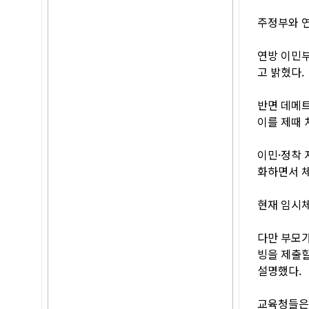
주정부와 연
연방 이민부
고 밝혔다.
반면 데메
이를 제때 
이민·정착
화하면서 체
현재 임시체
다만 부모가
빙을 제출할
설명했다.
교육청들은 