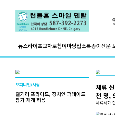
뉴스
라이프
교차로
참여마당
업소록
종이신문 
오피니언/사람
체류 신
캘거리 프라이드, 정치인 퍼레이드
천 명,
참가 재개 허용
체류허가 만