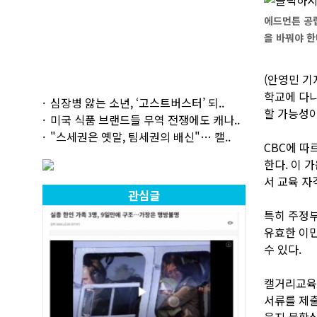
에드먼튼 공
을 바꿔야 한
(안영민 기
학교에 다니
심장병 앓는 소년, ‘고스트버스터’ 되..
할 가능성이
미국 식품 브랜드들 무역 전쟁에도 캐나..
"스세권은 옛말, 팀세권의 배신"… 캘..
CBC에 따
한다. 이 
서 교육 자
관심글
특히 주정부
유효한 이민
수 있다.
캘거리교육청
서류를 제출
을지 불확실