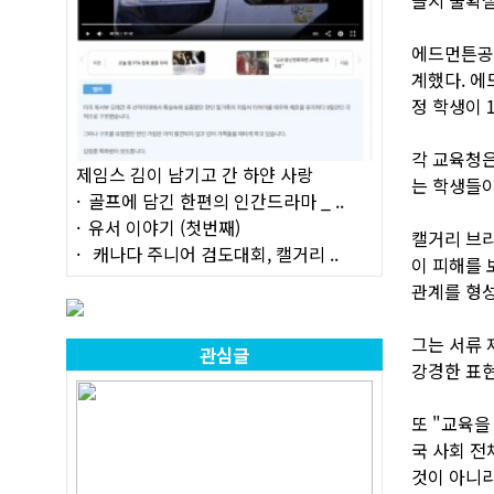
에드먼튼공립
계했다. 에
정 학생이 
각 교육청은
제임스 김이 남기고 간 하얀 사랑
는 학생들이
골프에 담긴 한편의 인간드라마 _ ..
유서 이야기 (첫번째)
캘거리 브리
캐나다 주니어 검도대회, 캘거리 ..
이 피해를 
관계를 형성
그는 서류 
관심글
강경한 표현
또 "교육을
국 사회 전
것이 아니라