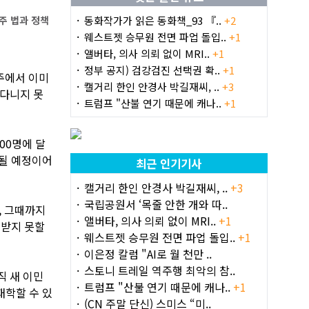
주 법과 정책
동화작가가 읽은 동화책_93 『..
+2
웨스트젯 승무원 전면 파업 돌입..
+1
앨버타, 의사 의뢰 없이 MRI..
+1
정부 공지) 검강검진 선택권 확..
+1
주에서 이미
캘거리 한인 안경사 박길재씨, ..
+3
 다니지 못
트럼프 "산불 연기 때문에 캐나..
+1
00명에 달
료될 예정이어
최근 인기기사
캘거리 한인 안경사 박길재씨, ..
+3
국립공원서 ‘목줄 안한 개와 따..
, 그때까지
앨버타, 의사 의뢰 없이 MRI..
+1
원받지 못할
웨스트젯 승무원 전면 파업 돌입..
+1
이은정 칼럼 "AI로 월 천만 ..
스토니 트레일 역주행 최악의 참..
직 새 이민
트럼프 "산불 연기 때문에 캐나..
+1
재학할 수 있
(CN 주말 단신) 스미스 “미..