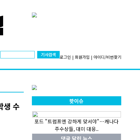
기사검색
로그인
|
회원가입
|
아이디/비번찾기
핫이슈
학생 수
포드 "트럼프엔 강하게 맞서야"…캐나다
주수상들, 대미 대응..
댓글 달린 뉴스