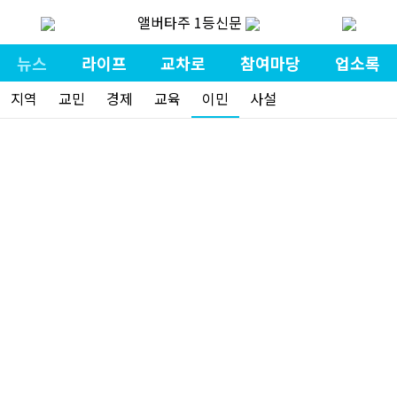
앨버타주 1등신문
뉴스
라이프
교차로
참여마당
업소록
지역
교민
경제
교육
이민
사설