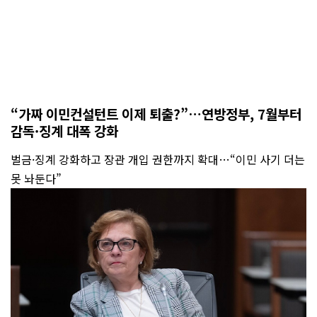
“가짜 이민컨설턴트 이제 퇴출?”…연방정부, 7월부터
감독·징계 대폭 강화
벌금·징계 강화하고 장관 개입 권한까지 확대…“이민 사기 더는
못 놔둔다”