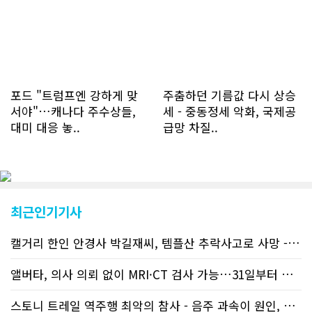
명에 달하며 133만건 조회수를 기록했
다. 1인당 방문수는 한달 32.25회이며
하루 평균 1.1회에 달해 거의 매일 본지
를 접속하고 있는 것으로 조사됐다. 한편
신규 회원 가입자수는 2~3년 전까지는
하루 평균 7명 정도였으나 최근 2~3월
에는 크게 늘어 하루 평균 11명에 달해
포드 "트럼프엔 강하게 맞
주춤하던 기름값 다시 상승
60% 증가했는데 (년간 4천명) 신규 가
서야"…캐나다 주수상들,
세 - 중동정세 악화, 국제공
입자의 절반 정도는 타주에서 이주를 검
대미 대응 놓..
급망 차질..
토하고 있거나 갓 이주한 회원들로 나타
났다. 이러한 독자들의 호응에 힘입어
CN드림은 실시간으로 웹 뉴스를 업데이
트하고 있다. 이는 정확하고 빠른 뉴스를
전달하기 위한 조치로 캐나다 전국의 타
교민 언론사보다 그 정확도와 신속성에
최근인기기사
서 앞선 것으로 평가된다. 그 동안 본지
웹사이트에서는 인쇄매체를 고려해 기사
캘거리 한인 안경사 박길재씨, 템플산 추락사고로 사망 - 헬기 구조..
등재가 지연되곤 했으나 동포사회의 뜨
거운 호응에 발맞추기 위해 최근에는 최
신기사를 매일 웹에 올리는 것으로 정책
앨버타, 의사 의뢰 없이 MRI·CT 검사 가능…31일부터 자비 부..
을 변경했다. 이에 따라 독자들은 CN드
림 사이트 방문을 통해 매일 따끈따끈한
스토니 트레일 역주행 최악의 참사 - 음주 과속이 원인, 4명 사망..
캐나다 전국 뉴스와 앨버타주 지역 최신