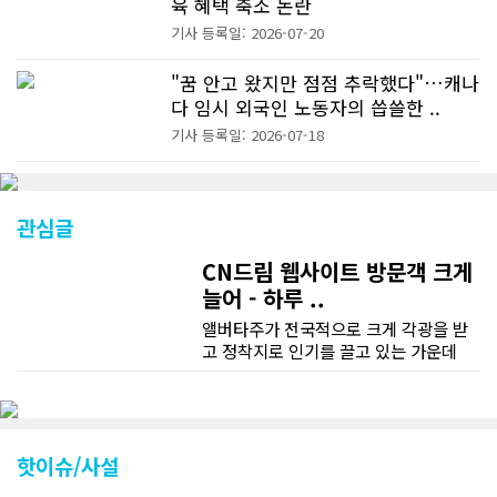
육 혜택 축소 논란
기사 등록일: 2026-07-20
"꿈 안고 왔지만 점점 추락했다"…캐나
다 임시 외국인 노동자의 씁쓸한 ..
기사 등록일: 2026-07-18
관심글
CN드림 웹사이트 방문객 크게
늘어 - 하루 ..
앨버타주가 전국적으로 크게 각광을 받
고 정착지로 인기를 끌고 있는 가운데
CN드림 웹사이트 방문자수가 크게 늘었
다. 약 7~8년전까지만 해도 본지 첫화면
조회건수가 하루 평균 3500건 정도였으
나 최근에는 하루 평균 4만1천건을 기록
하고 있다. 2월 15일부터 3월 15일까지
핫이슈/사설
한달 기준으로 총 접속자 수가 40,730