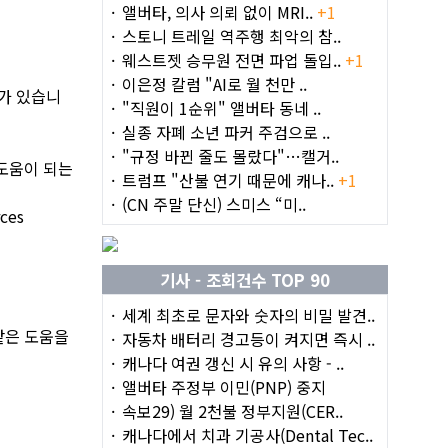
앨버타, 의사 의뢰 없이 MRI..
+1
스토니 트레일 역주행 최악의 참..
웨스트젯 승무원 전면 파업 돌입..
+1
이은정 칼럼 "AI로 월 천만 ..
가 있습니
"직원이 1순위" 앨버타 동네 ..
실종 자폐 소년 파커 주검으로 ..
"규정 바뀐 줄도 몰랐다"…캘거..
 도움이 되는
트럼프 "산불 연기 때문에 캐나..
+1
(CN 주말 단신) 스미스 “미..
rces
기사 - 조회건수 TOP 90
세계 최초로 문자와 숫자의 비밀 발견..
같은 도움을
자동차 배터리 경고등이 켜지면 즉시 ..
캐나다 여권 갱신 시 유의 사항 - ..
앨버타 주정부 이민(PNP) 중지
속보29) 월 2천불 정부지원(CER..
캐나다에서 치과 기공사(Dental Tec..