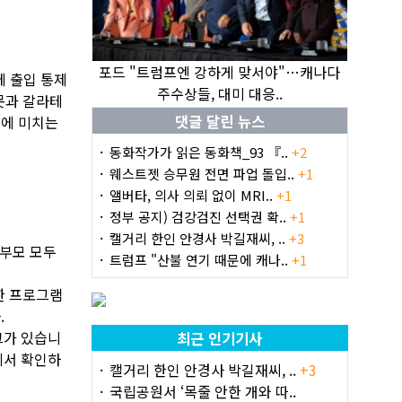
포드 "트럼프엔 강하게 맞서야"…캐나다
에 출입 통제
주수상들, 대미 대응..
못과 갈라테
댓글 달린 뉴스
방문에 미치는
동화작가가 읽은 동화책_93 『..
+2
웨스트젯 승무원 전면 파업 돌입..
+1
앨버타, 의사 의뢰 없이 MRI..
+1
정부 공지) 검강검진 선택권 확..
+1
캘거리 한인 안경사 박길재씨, ..
+3
와 부모 모두
트럼프 "산불 연기 때문에 캐나..
+1
양한 프로그램
.
크가 있습니
최근 인기기사
서 확인하
캘거리 한인 안경사 박길재씨, ..
+3
국립공원서 ‘목줄 안한 개와 따..