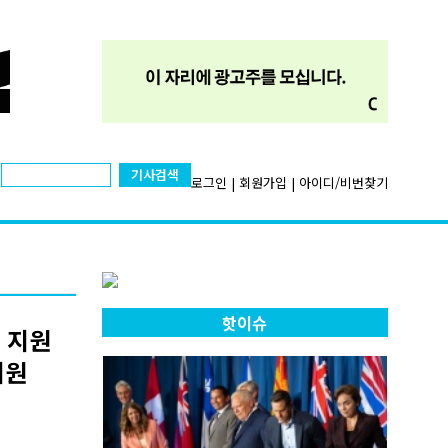
기사검색
로그인
|
회원가입
|
아이디/비번찾기
핫이슈
 지원
지원