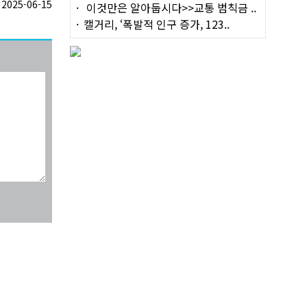
025-06-15
이것만은 알아둡시다>>교통 범칙금 ..
캘거리, ‘폭발적 인구 증가, 123..