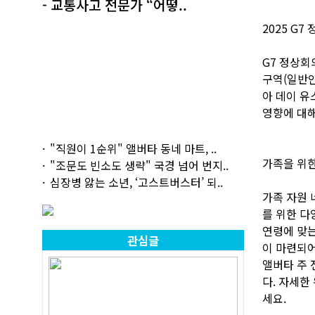
- 교통사고 전문가 “어떻..
2025 G7
G7 정상회
구역(일반인
아 데이 유스
영향에 대해
"직원이 1순위" 앨버타 동네 마트, ..
가족을 위한
"조문도 빈소도 생략" 국경 넘어 번지..
심장병 앓는 소년, ‘고스트버스터’ 되..
가족 자원 네
를 위한 다
연령에 맞는
관심글
이 마련되어
앨버타 주 
다. 자세한
세요.