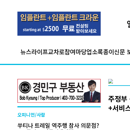
뉴스
라이프
교차로
참여마당
업소록
종이신문 
주정부 
+서비스
오피니언/사람
쑤티나 트레일 역주행 참사 의문점?