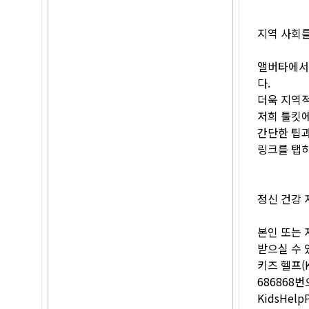
지역 사회
앨버타에서 
다.
더욱 지역
저희 툴킷에
간단한 팁과
링크를 탭
정신 건강 
본인 또는 
받으실 수 
키즈 헬프(Ki
686868
KidsHel