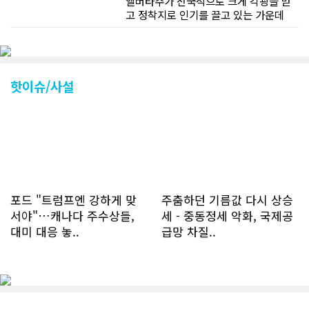
앨버타주가 전국적으로 크게 각광을 받
고 정착지로 인기를 끌고 있는 가운데
CN드림 웹사이트 방문자수가 크게 늘었
다. 약 7~8년전까지만 해도 본지 첫화면
조회건수가 하루 평균 3500건 정도였으
나 최근에는 하루 평균 4만1천건을 기록
하고 있다. 2월 15일부터 3월 15일까지
핫이슈/사설
한달 기준으로 총 접속자 수가 40,730
명에 달하며 133만건 조회수를 기록했
다. 1인당 방문수는 한달 32.25회이며
하루 평균 1.1회에 달해 거의 매일 본지
를 접속하고 있는 것으로 조사됐다. 한편
신규 회원 가입자수는 2~3년 전까지는
하루 평균 7명 정도였으나 최근 2~3월
에는 크게 늘어 하루 평균 11명에 달해
포드 "트럼프엔 강하게 맞
주춤하던 기름값 다시 상승
60% 증가했는데 (년간 4천명) 신규 가
서야"…캐나다 주수상들,
세 - 중동정세 악화, 국제공
입자의 절반 정도는 타주에서 이주를 검
대미 대응 놓..
급망 차질..
토하고 있거나 갓 이주한 회원들로 나타
났다. 이러한 독자들의 호응에 힘입어
CN드림은 실시간으로 웹 뉴스를 업데이
트하고 있다. 이는 정확하고 빠른 뉴스를
전달하기 위한 조치로 캐나다 전국의 타
교민 언론사보다 그 정확도와 신속성에