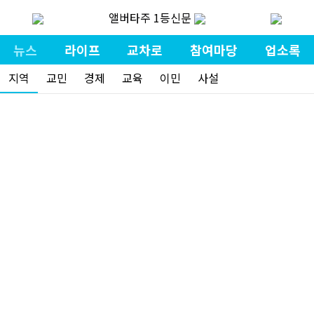
앨버타주 1등신문
뉴스
라이프
교차로
참여마당
업소록
지역
교민
경제
교육
이민
사설