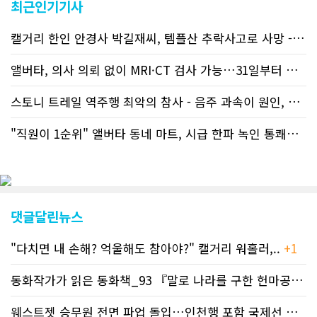
최근인기기사
서 앞선 것으로 평가된다. 그 동안 본지
웹사이트에서는 인쇄매체를 고려해 기사
캘거리 한인 안경사 박길재씨, 템플산 추락사고로 사망 - 헬기 구조..
등재가 지연되곤 했으나 동포사회의 뜨
거운 호응에 발맞추기 위해 최근에는 최
신기사를 매일 웹에 올리는 것으로 정책
앨버타, 의사 의뢰 없이 MRI·CT 검사 가능…31일부터 자비 부..
을 변경했다. 이에 따라 독자들은 CN드
림 사이트 방문을 통해 매일 따끈따끈한
스토니 트레일 역주행 최악의 참사 - 음주 과속이 원인, 4명 사망..
캐나다 전국 뉴스와 앨버타주 지역 최신
뉴스를 열람할 수 있게 됐다. 아울러 본
"직원이 1순위" 앨버타 동네 마트, 시급 한파 녹인 통쾌한 반란 ..
지는 뜨거운 성원에 보답고저 최근 웹 사
이트 전면 교체작업을 진행하고 있다. 시
각적으로 세련된 디자인을 선보일 예정
인데, 먼저 이달 중에 웹 첫 화면 디자인
이 교체된다. 이후 금년 중 전체 페이지
디자인을 좀더 세련되고 편리하게 바꾸
댓글달린뉴스
는 방향으로 추진 중에 있다. (편집부)참
고자료CN드림 사이트, 캐나다 한인언론
"다치면 내 손해? 억울해도 참아야?" 캘거리 워홀러,..
+1
사 5위 차지
https://cndreams.com/news/news_r
code1=2345&code2=0&code3=210&
동화작가가 읽은 동화책_93 『말로 나라를 구한 헌마공..
+2
웨스트젯 승무원 전면 파업 돌입…인천행 포함 국제선 줄..
+