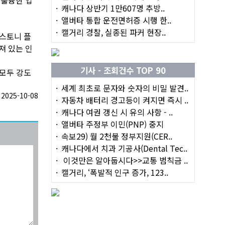
캐나다 상반기 1만607명 추방..
앨버타 통합 운전면허증 시행 한..
캘거리 경찰, 실종된 파커 현장..
 스토니 플
져 있는 인
기사 - 조회건수 TOP 90
 모두 강도
세계 최초로 문자와 숫자의 비밀 발견..
025-10-08
자동차 배터리 경고등이 켜지면 즉시 ..
캐나다 여권 갱신 시 유의 사항 - ..
앨버타 주정부 이민(PNP) 중지
속보29) 월 2천불 정부지원(CER..
캐나다에서 치과 기공사(Dental Tec..
이것만은 알아둡시다>>교통 범칙금 ..
캘거리, ‘폭발적 인구 증가, 123..