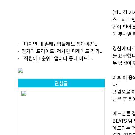
(박미경 기자
스트리트 인
건이 벌어졌
이 무차별 
"다치면 내 손해? 억울해도 참아야?"..
경찰에 따르
캘거리 프라이드, 정치인 퍼레이드 참가..
을 요구했다
"직원이 1순위" 앨버타 동네 마트, ..
두 남성이 
이후 이 용
관심글
다.
병원으로 이
받은 후 퇴
에드먼튼 경
BEATS 
에드먼튼 경
으며, 경찰