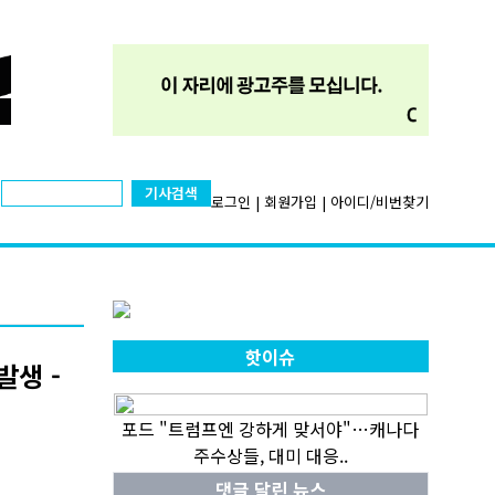
기사검색
로그인
|
회원가입
|
아이디/비번찾기
핫이슈
발생 -
포드 "트럼프엔 강하게 맞서야"…캐나다
주수상들, 대미 대응..
댓글 달린 뉴스