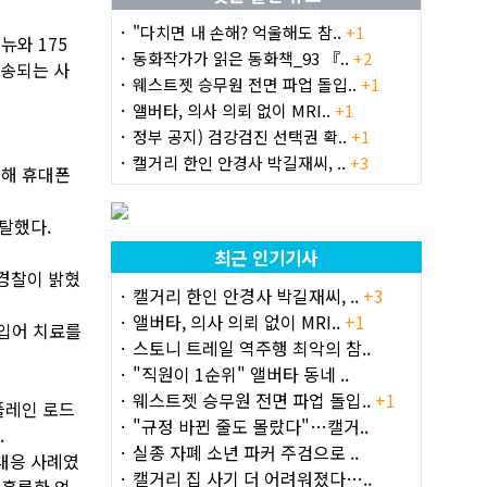
"다치면 내 손해? 억울해도 참..
+1
뉴와 175
동화작가가 읽은 동화책_93 『..
+2
이송되는 사
웨스트젯 승무원 전면 파업 돌입..
+1
앨버타, 의사 의뢰 없이 MRI..
+1
정부 공지) 검강검진 선택권 확..
+1
캘거리 한인 안경사 박길재씨, ..
+3
근해 휴대폰
탈했다.
최근 인기기사
 경찰이 밝혔
캘거리 한인 안경사 박길재씨, ..
+3
앨버타, 의사 의뢰 없이 MRI..
+1
 입어 치료를
스토니 트레일 역주행 최악의 참..
"직원이 1순위" 앨버타 동네 ..
웨스트젯 승무원 전면 파업 돌입..
+1
플레인 로드
"규정 바뀐 줄도 몰랐다"…캘거..
.
실종 자폐 소년 파커 주검으로 ..
대응 사례였
캘거리 집 사기 더 어려워졌다…..
 훌륭한 업