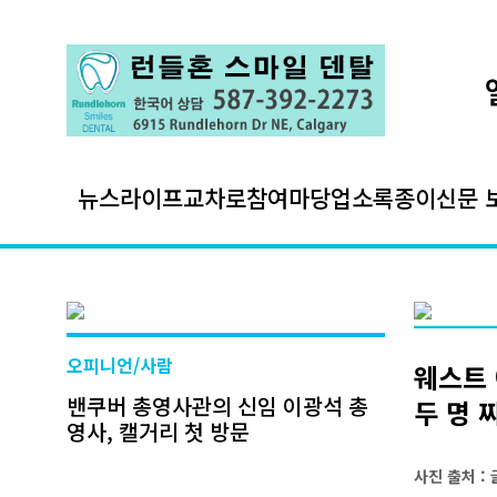
뉴스
라이프
교차로
참여마당
업소록
종이신문 
오피니언/사람
웨스트 
밴쿠버 총영사관의 신임 이광석 총
두 명 
영사, 캘거리 첫 방문
사진 출처 :