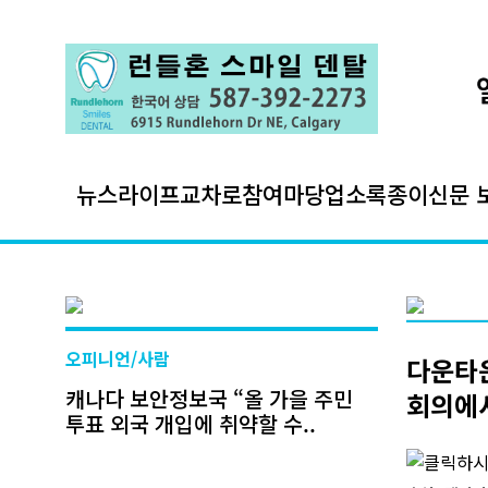
뉴스
라이프
교차로
참여마당
업소록
종이신문 
오피니언/사람
다운타운
캐나다 보안정보국 “올 가을 주민
회의에
투표 외국 개입에 취약할 수..