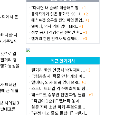
"다치면 내 손해? 억울해도 참..
+1
동화작가가 읽은 동화책_93 『..
+2
의회에서 본
웨스트젯 승무원 전면 파업 돌입..
+1
앨버타, 의사 의뢰 없이 MRI..
+1
정부 공지) 검강검진 선택권 확..
+1
한 제반 사
캘거리 한인 안경사 박길재씨, ..
+3
는 기존빌딩
 것으로 알
 캘거리 경
최근 인기기사
 실행가능성을
캘거리 한인 안경사 박길재씨, ..
+3
국립공원서 ‘목줄 안한 개와 따..
앨버타, 의사 의뢰 없이 MRI..
+1
서가 폐쇄된
스토니 트레일 역주행 최악의 참..
에 큰 위협
웨스트젯 승무원 전면 파업 돌입..
+1
"직원이 1순위" 앨버타 동네 ..
보 시의원 3
실종 자폐 소년 파커 주검으로 ..
 반대표를
"규정 바뀐 줄도 몰랐다"…캘거..