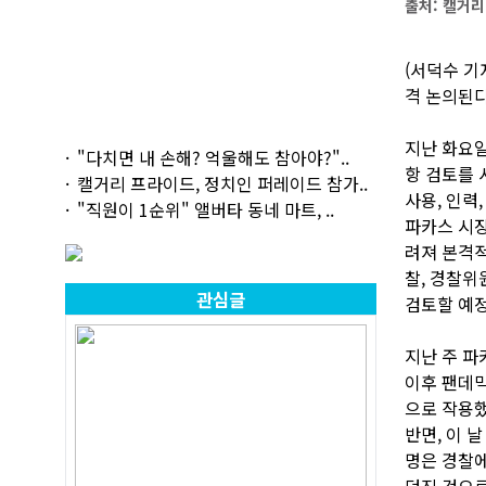
출처: 캘거
(서덕수 기
격 논의된다
지난 화요일
"다치면 내 손해? 억울해도 참아야?"..
항 검토를 
캘거리 프라이드, 정치인 퍼레이드 참가..
사용, 인력
"직원이 1순위" 앨버타 동네 마트, ..
파카스 시장
려져 본격적
찰, 경찰위
관심글
검토할 예정
지난 주 파
이후 팬데
으로 작용
반면, 이 
명은 경찰에
던진 것으로