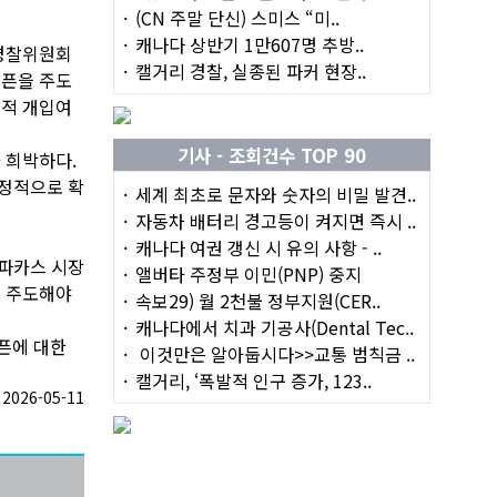
(CN 주말 단신) 스미스 “미..
캐나다 상반기 1만607명 추방..
 경찰위원회
캘거리 경찰, 실종된 파커 현장..
오픈을 주도
치적 개입여
기사 - 조회건수 TOP 90
 희박하다.
안정적으로 확
세계 최초로 문자와 숫자의 비밀 발견..
자동차 배터리 경고등이 켜지면 즉시 ..
캐나다 여권 갱신 시 유의 사항 - ..
파카스 시장
앨버타 주정부 이민(PNP) 중지
을 주도해야
속보29) 월 2천불 정부지원(CER..
캐나다에서 치과 기공사(Dental Tec..
픈에 대한
이것만은 알아둡시다>>교통 범칙금 ..
캘거리, ‘폭발적 인구 증가, 123..
026-05-11