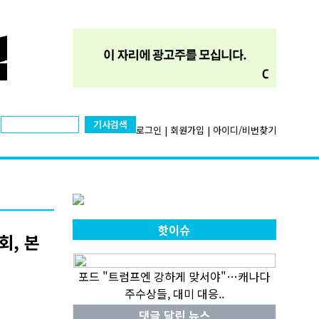
기사검색
로그인
|
회원가입
|
아이디/비번찾기
핫이슈
회, 본
포드 "트럼프엔 강하게 맞서야"…캐나다
주수상들, 대미 대응..
댓글 달린 뉴스