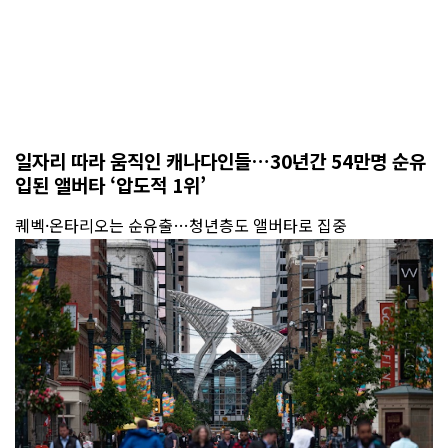
일자리 따라 움직인 캐나다인들…30년간 54만명 순유
입된 앨버타 ‘압도적 1위’
퀘벡·온타리오는 순유출…청년층도 앨버타로 집중