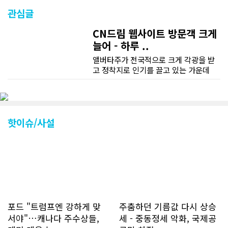
관심글
CN드림 웹사이트 방문객 크게
늘어 - 하루 ..
앨버타주가 전국적으로 크게 각광을 받
고 정착지로 인기를 끌고 있는 가운데
CN드림 웹사이트 방문자수가 크게 늘었
다. 약 7~8년전까지만 해도 본지 첫화면
조회건수가 하루 평균 3500건 정도였으
나 최근에는 하루 평균 4만1천건을 기록
하고 있다. 2월 15일부터 3월 15일까지
핫이슈/사설
한달 기준으로 총 접속자 수가 40,730
명에 달하며 133만건 조회수를 기록했
다. 1인당 방문수는 한달 32.25회이며
하루 평균 1.1회에 달해 거의 매일 본지
를 접속하고 있는 것으로 조사됐다. 한편
신규 회원 가입자수는 2~3년 전까지는
하루 평균 7명 정도였으나 최근 2~3월
에는 크게 늘어 하루 평균 11명에 달해
포드 "트럼프엔 강하게 맞
주춤하던 기름값 다시 상승
60% 증가했는데 (년간 4천명) 신규 가
서야"…캐나다 주수상들,
세 - 중동정세 악화, 국제공
입자의 절반 정도는 타주에서 이주를 검