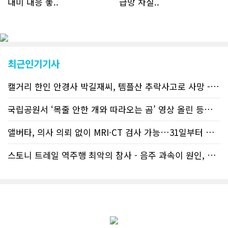
대미 대응 놓..
급망 차질..
토하고 있거나 갓 이주한 회원들로 나타
났다. 이러한 독자들의 호응에 힘입어
CN드림은 실시간으로 웹 뉴스를 업데이
트하고 있다. 이는 정확하고 빠른 뉴스를
전달하기 위한 조치로 캐나다 전국의 타
교민 언론사보다 그 정확도와 신속성에
최근인기기사
서 앞선 것으로 평가된다. 그 동안 본지
웹사이트에서는 인쇄매체를 고려해 기사
캘거리 한인 안경사 박길재씨, 템플산 추락사고로 사망 - 헬기 구조..
등재가 지연되곤 했으나 동포사회의 뜨
거운 호응에 발맞추기 위해 최근에는 최
신기사를 매일 웹에 올리는 것으로 정책
국립공원서 ‘목줄 안한 개와 따라오는 곰’ 영상 올린 등산객 기소돼
을 변경했다. 이에 따라 독자들은 CN드
림 사이트 방문을 통해 매일 따끈따끈한
앨버타, 의사 의뢰 없이 MRI·CT 검사 가능…31일부터 자비 부..
캐나다 전국 뉴스와 앨버타주 지역 최신
뉴스를 열람할 수 있게 됐다. 아울러 본
스토니 트레일 역주행 최악의 참사 - 음주 과속이 원인, 4명 사망..
지는 뜨거운 성원에 보답고저 최근 웹 사
이트 전면 교체작업을 진행하고 있다. 시
각적으로 세련된 디자인을 선보일 예정
인데, 먼저 이달 중에 웹 첫 화면 디자인
이 교체된다. 이후 금년 중 전체 페이지
디자인을 좀더 세련되고 편리하게 바꾸
는 방향으로 추진 중에 있다. (편집부)참