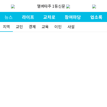
앨버타주 1등신문
뉴스
라이프
교차로
참여마당
업소록
지역
교민
경제
교육
이민
사설