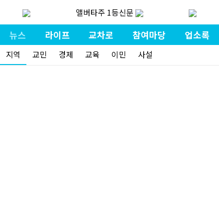
앨버타주 1등신문
뉴스
라이프
교차로
참여마당
업소록
지역
교민
경제
교육
이민
사설