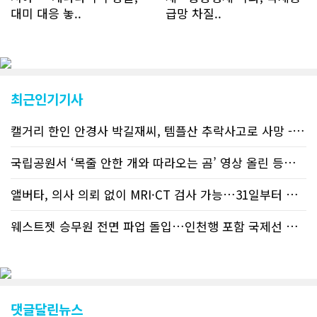
입자의 절반 정도는 타주에서 이주를 검
대미 대응 놓..
급망 차질..
토하고 있거나 갓 이주한 회원들로 나타
났다. 이러한 독자들의 호응에 힘입어
CN드림은 실시간으로 웹 뉴스를 업데이
트하고 있다. 이는 정확하고 빠른 뉴스를
전달하기 위한 조치로 캐나다 전국의 타
교민 언론사보다 그 정확도와 신속성에
최근인기기사
서 앞선 것으로 평가된다. 그 동안 본지
웹사이트에서는 인쇄매체를 고려해 기사
캘거리 한인 안경사 박길재씨, 템플산 추락사고로 사망 - 헬기 구조..
등재가 지연되곤 했으나 동포사회의 뜨
거운 호응에 발맞추기 위해 최근에는 최
신기사를 매일 웹에 올리는 것으로 정책
국립공원서 ‘목줄 안한 개와 따라오는 곰’ 영상 올린 등산객 기소돼
을 변경했다. 이에 따라 독자들은 CN드
림 사이트 방문을 통해 매일 따끈따끈한
앨버타, 의사 의뢰 없이 MRI·CT 검사 가능…31일부터 자비 부..
캐나다 전국 뉴스와 앨버타주 지역 최신
뉴스를 열람할 수 있게 됐다. 아울러 본
웨스트젯 승무원 전면 파업 돌입…인천행 포함 국제선 줄줄이 결항 -..
지는 뜨거운 성원에 보답고저 최근 웹 사
이트 전면 교체작업을 진행하고 있다. 시
각적으로 세련된 디자인을 선보일 예정
인데, 먼저 이달 중에 웹 첫 화면 디자인
이 교체된다. 이후 금년 중 전체 페이지
디자인을 좀더 세련되고 편리하게 바꾸
댓글달린뉴스
는 방향으로 추진 중에 있다. (편집부)참