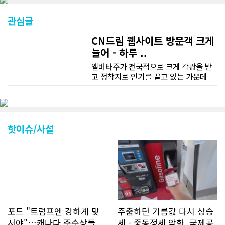
관심글
CN드림 웹사이트 방문객 크게
늘어 - 하루 ..
앨버타주가 전국적으로 크게 각광을 받
고 정착지로 인기를 끌고 있는 가운데
CN드림 웹사이트 방문자수가 크게 늘었
다. 약 7~8년전까지만 해도 본지 첫화면
조회건수가 하루 평균 3500건 정도였으
나 최근에는 하루 평균 4만1천건을 기록
하고 있다. 2월 15일부터 3월 15일까지
핫이슈/사설
한달 기준으로 총 접속자 수가 40,730
명에 달하며 133만건 조회수를 기록했
다. 1인당 방문수는 한달 32.25회이며
하루 평균 1.1회에 달해 거의 매일 본지
를 접속하고 있는 것으로 조사됐다. 한편
신규 회원 가입자수는 2~3년 전까지는
하루 평균 7명 정도였으나 최근 2~3월
에는 크게 늘어 하루 평균 11명에 달해
포드 "트럼프엔 강하게 맞
주춤하던 기름값 다시 상승
60% 증가했는데 (년간 4천명) 신규 가
서야"…캐나다 주수상들,
세 - 중동정세 악화, 국제공