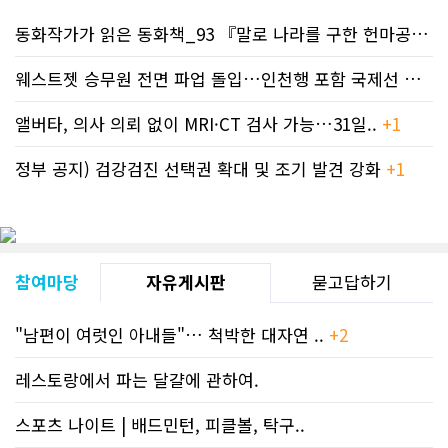
고자료CN드림 사이트, 캐나다 한인언론
동화작가가 읽은 동화책_93 『말로 나라를 구한 헌마공..
+2
사 5위 차지
https://cndreams.com/news/news_r
code1=2345&code2=0&code3=210&
웨스트젯 승무원 전면 파업 돌입…인천행 포함 국제선 줄..
+
앨버타, 의사 의뢰 없이 MRI·CT 검사 가능…31일..
+1
정부 공지) 검강검진 선택권 확대 및 조기 발견 강화
+1
참여마당
자유게시판
묻고답하기
"남편이 여럿인 아내들"… 척박한 대자연 ..
+2
레스토랑에서 파는 달걀에 관하여.
스포츠 나이트 | 배드민턴, 피클볼, 탁구..