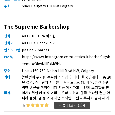
주소
5848 Dalgetty DR NW Calgary
The Supreme Barbershop
전화
403-618-3124 바버샵
전화2
403-807-1222 제시카
인스타그램
jessica.k.barber
Web.
https://www.instagram.com/jessica.k.barber?igsh
=emJxc3kwMHExMWNv
주소
Unit #160 750 Nolan Hill Blvd NW, Calgary
기타
놀란힐에 위치한 수프림 바버샵 입니다. 한국 / 캐나다 총 20
년 경력, 스타일의 차이를 만드세요! ✂️ 펌, 매직, 염색 ✨완
벽한 변신을 책임집니다 지금 예약하고 나만의 스타일을 만
나보세요! @supremebarbershopyyc
리뷰
제시카쌤한테 항상 머리 받으러 가는데 한국 스타일 뿐만 아
니라 뮬렛, 펌 등 캐내디언 스타일도 잘 해주셔서 남자 헤어
는 정말 믿고 맏기셔도 됩니다~
5
리뷰 더보기 (1)개