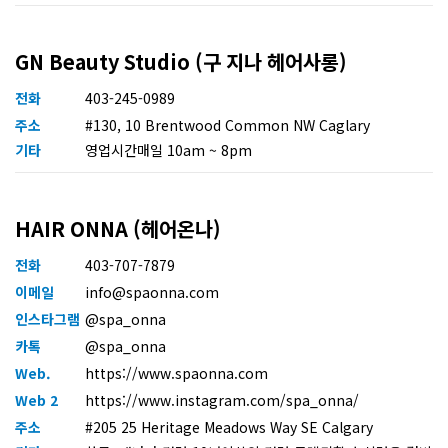
GN Beauty Studio (구 지나 헤어사롱)
전화
403-245-0989
주소
#130, 10 Brentwood Common NW Caglary
기타
영업시간매일 10am ~ 8pm
HAIR ONNA (헤어온나)
전화
403-707-7879
이메일
info@spaonna.com
인스타그램
@spa_onna
카톡
@spa_onna
Web.
https://www.spaonna.com
Web 2
https://www.instagram.com/spa_onna/
주소
#205 25 Heritage Meadows Way SE Calgary