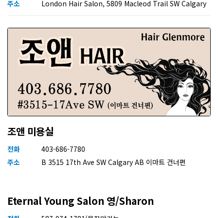
주소
London Hair Salon, 5809 Macleod Trail SW Calgary
조앤 미용실
전화
403-686-7780
주소
B 3515 17th Ave SW Calgary AB 이마트 건너편
Eternal Young Salon 영/Sharon