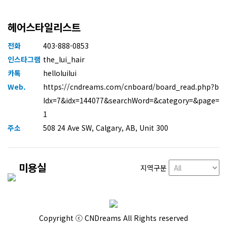
헤어스타일리스트
전화
403-888-0853
인스타그램
the_lui_hair
카톡
helloluilui
Web.
https://cndreams.com/cnboard/board_read.php?b
Idx=7&idx=144077&searchWord=&category=&page=
1
주소
508 24 Ave SW, Calgary, AB, Unit 300
미용실
지역구분
Copyright ⓒ CNDreams All Rights reserved