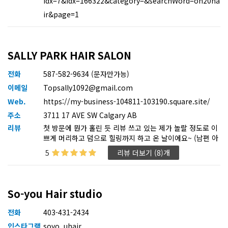
Idx=7&idx=166322&category=&searchWord=on20ha
ir&page=1
SALLY PARK HAIR SALON
전화
587-582-9634 (문자만가능)
이메일
Topsally1092@gmail.com
Web.
https://my-business-104811-103190.square.site/
주소
3711 17 AVE SW Calgary AB
리뷰
첫 방문에 뭔가 홀린 듯 리뷰 쓰고 있는 제가 놀랄 정도로 이
쁘게 머리하고 덤으로 힐링까지 하고 온 날이에요~ (남편 아
이디까지 빌려서 끄젹이는 열정ㅋㅋ) 진눈깨비 눈도 오고 우
5
리뷰 더보기 (8)개
중충한 날이었는데 맘에 쏘~~~오옥 드는 헤어스타일 덕에
마음까지 상큼~ 편하고 기분 좋게 이쁜 머리까지 얻어서 왔
어요 제가 원하는 스타일을 찰떡같이 캐치해서 변신 시켜주
시는 박달사순 쌔리쌤~ㅋ 실력 뒤집어져요~
So-you Hair studio
전화
403-431-2434
인스타그램
soyo_uhair