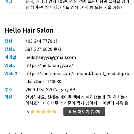
기타
한국, 캐나다 경력 10년이상의 경력 트렌디함과 실력을 겸비
한 헤어온나입니다. (커트,염색 ,매직,펌 모든 시술 가능)
Hello Hair Salon
전화
403-244-7779 샵
전화2
587-227-6620 문자
이메일
hellohairyyc@gmail.com
Web.
https://hellohairyyc.ca/
Web 2
https://cndreams.com/cnboard/board_read.php?b
Idx=7&idx=140030
주소
2609 14st SW Calgary AB
리뷰
안녕하세요. 원래는 케이트 쌤에게 머리했는데 (잘 하시는거
아시죠? ㅋㅋ) 너무 스케줄이 꽉차 있어서… 이번에 처음 온
쌤에게 머리 했습니다. 션(Sean) 님이셨는데 너무 친절하시
5
리뷰 더보기 (2)개
고 너무 이쁘게 잘해주셔서 놀랐습니다. 사실 조금 걱정했었
거든요. 급하게 머리해야 하는 상황이라 부탁했는데. 이렇게
마음에 들지 몰랐네요. 헬로우헤어에 오신 쌤들은 모두 실력
이 좋으신것 같네요. 추천하고 갑니다 :)