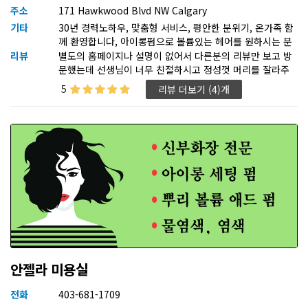
주소
171 Hawkwood Blvd NW Calgary
기타
30년 경력노하우, 맞춤형 서비스, 평안한 분위기, 온가족 함
께 환영합니다, 아이롱펌으로 볼륨있는 헤어를 원하시는 분
환영
리뷰
별도의 홈페이지나 설명이 없어서 다른분의 리뷰만 보고 방
문했는데 선생님이 너무 친절하시고 정성껏 머리를 잘라주
셔서 완전 좋았습니다. 가격도 저렴하구 머리도 너무 맘에 들
5
리뷰 더보기 (4)개
어서 저희 아들도 데리고 가려고 합니다. 긴머리를 단발로 커
트했는데 이제서야 한게 후회되네요.
안젤라 미용실
전화
403-681-1709