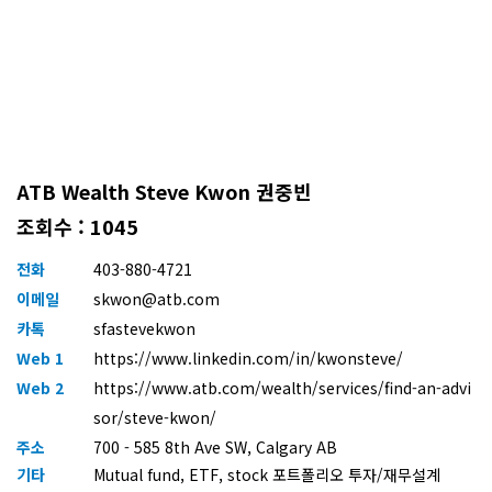
ATB Wealth Steve Kwon 권중빈
조회수 : 1045
전화
403-880-4721
이메일
skwon@atb.com
카톡
sfastevekwon
Web 1
https://www.linkedin.com/in/kwonsteve/
Web 2
https://www.atb.com/wealth/services/find-an-advi
sor/steve-kwon/
주소
700 - 585 8th Ave SW, Calgary AB
기타
Mutual fund, ETF, stock 포트폴리오 투자/재무설계